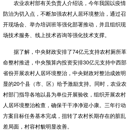
农业农村部有关负责人介绍说，今年我国以疫情
山东
河南
湖北
湖南
防治为切入点，不断加强农村人居环境整治，通过召
广东
广西
海南
重庆
开现场会、举办培训班等强化部署推动，并且组织现
四川
贵州
云南
西藏
场技术服务、线上技术咨询等强化技术支撑。
陕西
甘肃
青海
宁夏
据了解，中央财政安排了74亿元支持农村厕所革
新疆
内蒙古
黑龙江
命整村推进，中央预算内投资安排30亿元支持中西部
省份开展农村人居环境整治，中央财政对整治成效明
多语种频道
显的20个县（市、区）给予激励支持。同时，农业农
English
Español
Français
عربى
村部门指导各地以县为单位开展验收，组织开展农村
Русский язык
日本語
한국어
人居环境整治检查，确保干干净净迎小康。三年行动
Deutsch
Português
方案目标任务基本完成，扭转了农村长期存在的脏乱
差局面，村容村貌明显改善。