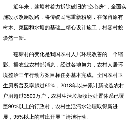
近年来，莲塘村着力拆除破旧的“空心房”，全面实
学术中国
乡村振兴
银龄
溯源中国
施改水改厕改路，将传统民宅重新粉刷，在保留原有
城市
旅游
能源
会展
树木、菜园和水塘的基础上精心设计施工，村容村貌
彩票
娱乐
时尚
悦读
焕然一新。
公益
一带一路
亚太网
上市公司
莲塘村的变化是我国农村人居环境改善的一个缩
文化产业
影。据农业农村部消息，经过各地努力，农村人居环
境整治三年行动方案目标任务基本完成。全国农村卫
地方频道
生厕所普及率超过65%，2018年以来累计新改造农村
户厕超过3500万户，农村生活垃圾收运处置体系已覆
北京
天津
河北
山西
盖90%以上的行政村，农村生活污水治理取得新进
辽宁
吉林
上海
江苏
展，95%以上的村庄开展了清洁行动。
浙江
安徽
福建
江西