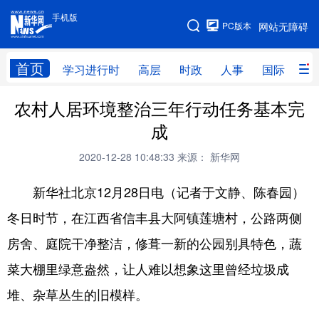
手机版
手机版
PC版本
网站无障碍
网站地图
首页
学习进行时
高层
时政
人事
国际
财
农村人居环境整治三年行动任务基本完
学习进行时
高层
时政
人事
成
国际
财经
网评
港澳
2020-12-28 10:48:33
来源： 新华网
台湾
思客智库
全球连线
教育
新华社北京12月28日电（记者于文静、陈春园）
科技
科创
量子
体育
冬日时节，在江西省信丰县大阿镇莲塘村，公路两侧
文化
书画
健康
军事
房舍、庭院干净整洁，修葺一新的公园别具特色，蔬
访谈
视频
图片
政务
菜大棚里绿意盎然，让人难以想象这里曾经垃圾成
法律
中央文件
金融
汽车
堆、杂草丛生的旧模样。
食品
人居
信息化
数字经济