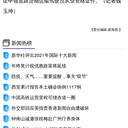
证申领道路货物运输驾驶员从业资格证件。（记者魏
玉坤）
学术中国
乡村振兴
银龄
溯源中国
城市
旅游
能源
会展
【责任编辑:梁海燕 】
彩票
娱乐
时尚
悦读
新闻热榜
公益
一带一路
亚太网
上市公司
新华社评出2021年国际十大新闻
文化产业
年终奖计税优惠政策将延续
防疫、天气……重要提醒，事关“双节”
地方频道
西安累计报告本土确诊病例1117例
北京
天津
河北
山西
中国高铁运营里程可绕赤道一圈
辽宁
吉林
上海
江苏
外交部回应美指责香港新闻自由遭破坏
浙江
安徽
福建
江西
钟南山诚邀张桂梅赴广州疗养身体