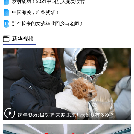
发射成功！2021中国航天完美收官
山东
河南
湖北
湖南
中国海关，准备就绪！
广东
广西
海南
重庆
那个捡来的女孩毕业回乡当老师了
四川
贵州
云南
西藏
新华视频
陕西
甘肃
青海
宁夏
新疆
内蒙古
黑龙江
多语种频道
English
Español
Français
عربى
Русский язык
日本語
한국어
Deutsch
Português
跨年“Boss级”寒潮来袭 未来几天到底有多冷？