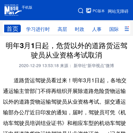
手机版
手机版
PC版本
网站无障碍
网站地图
首页
学习进行时
高层
时政
人事
国际
财
明年3月1日起，危货以外的道路货运驾
学习进行时
高层
时政
人事
驶员从业资格考试取消
国际
财经
网评
港澳
2020-12-29 13:53:18
来源： 新华社“新华视点”微博
台湾
思客智库
全球连线
教育
道路货运驾驶员看过来！明年3月1日起，各地交
科技
科创
量子
体育
通运输主管部门不得再组织开展除道路危险货物运输
文化
书画
健康
军事
以外的道路货物运输驾驶员从业资格考试。据交通运
访谈
视频
图片
政务
输部办公厅近日印发的通知，届时，驾驶员可凭《机
法律
中央文件
金融
汽车
动车驾驶员培训结业证书》和相应车型的机动车驾驶
食品
人居
信息化
数字经济