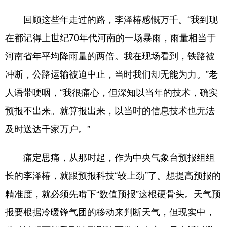
山东
河南
湖北
湖南
回顾这些年走过的路，李泽椿感慨万千。“我到现
广东
广西
海南
重庆
在都记得上世纪70年代河南的一场暴雨，雨量相当于
四川
贵州
云南
西藏
河南省年平均降雨量的两倍。我在现场看到，铁路被
陕西
甘肃
青海
宁夏
冲断，公路运输被迫中止，当时我们却无能为力。”老
新疆
内蒙古
黑龙江
人语带哽咽，“我很痛心，但深知以当年的技术，确实
预报不出来。就算报出来，以当时的信息技术也无法
多语种频道
及时送达千家万户。”
English
Español
Français
عربى
痛定思痛，从那时起，作为中央气象台预报组组
Русский язык
日本語
한국어
长的李泽椿，就跟预报科技“较上劲”了。想提高预报的
精准度，就必须先啃下“数值预报”这根硬骨头。天气预
Deutsch
Português
报要根据冷暖锋气团的移动来判断天气，但现实中，