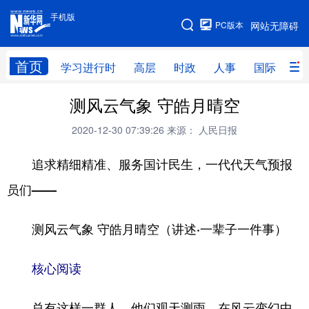
手机版
手机版
PC版本
网站无障碍
网站地图
首页
学习进行时
高层
时政
人事
国际
财
测风云气象 守皓月晴空
学习进行时
高层
时政
人事
2020-12-30 07:39:26
来源： 人民日报
国际
财经
网评
港澳
追求精细精准、服务国计民生，一代代天气预报
台湾
思客智库
全球连线
教育
员们——
科技
科创
量子
体育
文化
书画
健康
军事
测风云气象 守皓月晴空（讲述·一辈子一件事）
访谈
视频
图片
政务
核心阅读
法律
中央文件
金融
汽车
食品
人居
信息化
数字经济
总有这样一群人，他们观天测雨，在风云变幻中