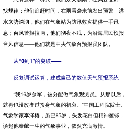
找规律；他们追赶时间，在雨雪袭来前发出预警。洪
学术中国
乡村振兴
银龄
溯源中国
水来势汹汹，他们在气象站为防汛救灾提供一手讯
城市
旅游
能源
会展
息；台风警报拉响，他们彻夜不眠，为沿海居民预报
彩票
娱乐
时尚
悦读
台风信息——他们就是中央气象台预报员团队。
公益
一带一路
亚太网
上市公司
从“0到1”的突破——
文化产业
反复调试运算，建成自己的数值天气预报系统
地方频道
“我16岁参军，被分配做气象观测员。从那以后，
北京
天津
河北
山西
就再也没改变过投身气象的初衷。”中国工程院院士、
辽宁
吉林
上海
江苏
气象学家李泽椿，虽已85岁，头发花白但精神矍铄，
浙江
安徽
福建
江西
谈起他奉献一生的气象事业，依然充满激情。