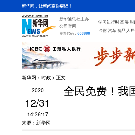
新华通讯社主办
学习进行时
高层
时
公司官网
金融
汽车
食品
人居
股票代码：
603888
新华网
>
时政
> 正文
全民免费！我
2020
12/31
14:36:17
来源：新华网