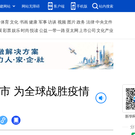
建网站
网站无障碍
客户端
手机版
站内搜索
体育
文化
书画
健康
军事
访谈
视频
图片
政务
法律
中央文件
展
彩票
娱乐
时尚
悦读
公益
一带一路
亚太网
上市公司
文化产业
市 为全球战胜疫情