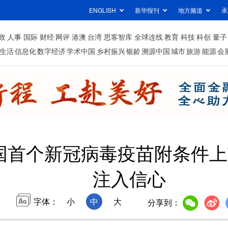
ENGLISH
新华报刊
地方频道
承
政
人事
国际
财经
网评
港澳
台湾
思客智库
全球连线
教育
科技
科创
量子
生活
信息化
数字经济
学术中国
乡村振兴
银龄
溯源中国
城市
旅游
能源
会
国首个新冠病毒疫苗附条件上
注入信心
字体：
小
中
大
分享到：