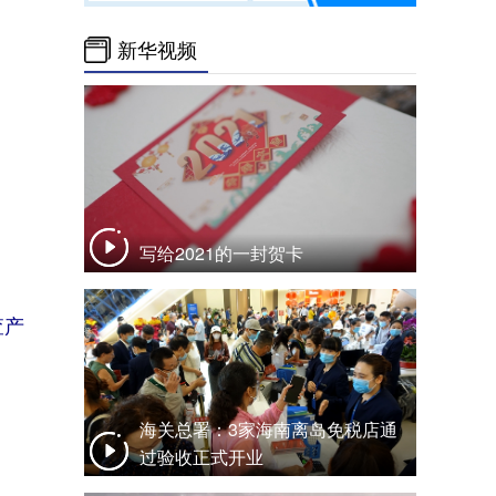
新华视频
写给2021的一封贺卡
查产
海关总署：3家海南离岛免税店通
过验收正式开业