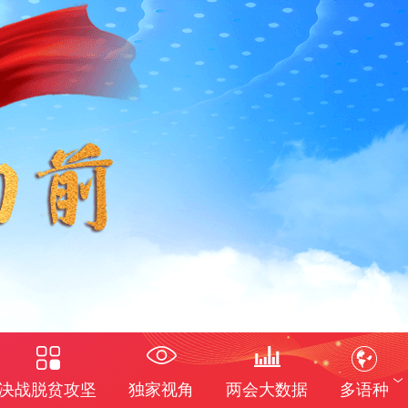
决战脱贫攻坚
独家视角
两会大数据
多语种