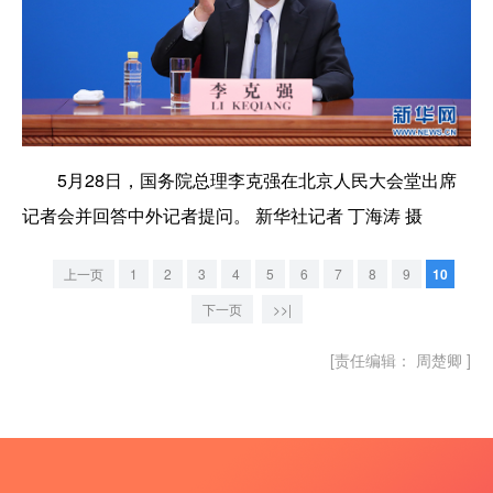
5月28日，国务院总理李克强在北京人民大会堂出席
记者会并回答中外记者提问。 新华社记者 丁海涛 摄
上一页
1
2
3
4
5
6
7
8
9
10
下一页
>>|
[责任编辑： 周楚卿 ]