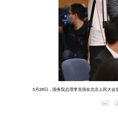
5月28日，国务院总理李克强在北京人民大会堂
|<<