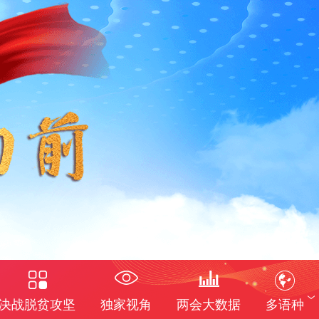
决战脱贫攻坚
独家视角
两会大数据
多语种