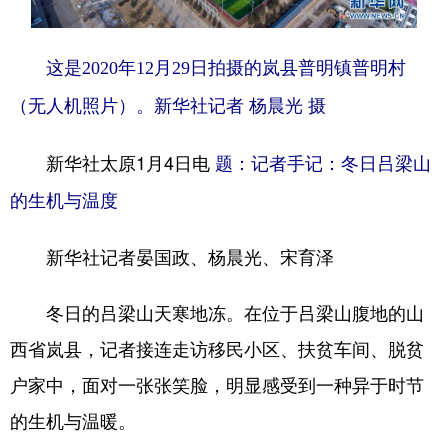
学术中国
乡村振兴
银龄
溯源中国
这是2020年12月29日拍摄的岚县普明镇普明村
城市
旅游
能源
会展
（无人机照片）。新华社记者 杨晨光 摄
彩票
娱乐
时尚
悦读
新华社太原1月4日电
题：记者手记：冬日吕梁山
公益
一带一路
亚太网
上市公司
的生机与温度
文化产业
新华社记者晏国政、杨晨光、宋育泽
地方频道
冬日的吕梁山天寒地冻。在位于吕梁山腹地的山
北京
天津
河北
山西
西省岚县，记者接连走访移民小区、扶贫车间、脱贫
辽宁
吉林
上海
江苏
户家中，面对一张张笑脸，明显感受到一种异于时节
浙江
安徽
福建
江西
的生机与温暖。