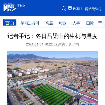
手机版
手机版
PC版本
网站无障碍
网站地图
首页
学习进行时
高层
时政
人事
国际
财
记者手记：冬日吕梁山的生机与温度
学习进行时
高层
时政
人事
2021-01-04 10:22:09
来源： 新华网
国际
财经
网评
港澳
台湾
思客智库
全球连线
教育
科技
科创
量子
体育
文化
书画
健康
军事
访谈
视频
图片
政务
法律
中央文件
金融
汽车
食品
人居
信息化
数字经济