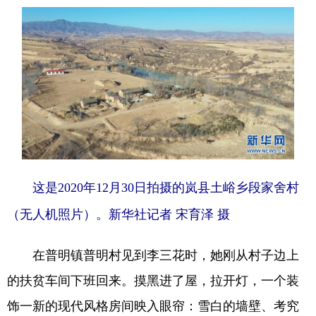
山东
河南
湖北
湖南
广东
广西
海南
重庆
四川
贵州
云南
西藏
陕西
甘肃
青海
宁夏
新疆
内蒙古
黑龙江
多语种频道
这是2020年12月30日拍摄的岚县土峪乡段家舍村
English
Español
Français
عربى
（无人机照片）。新华社记者 宋育泽 摄
Русский язык
日本語
한국어
在普明镇普明村见到李三花时，她刚从村子边上
Deutsch
Português
的扶贫车间下班回来。摸黑进了屋，拉开灯，一个装
饰一新的现代风格房间映入眼帘：雪白的墙壁、考究