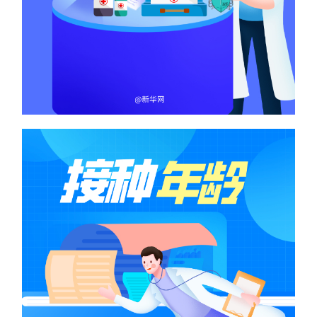
山东
河南
湖北
湖南
广东
广西
海南
重庆
四川
贵州
云南
西藏
陕西
甘肃
青海
宁夏
新疆
内蒙古
黑龙江
多语种频道
English
Español
Français
عربى
Русский язык
日本語
한국어
Deutsch
Português