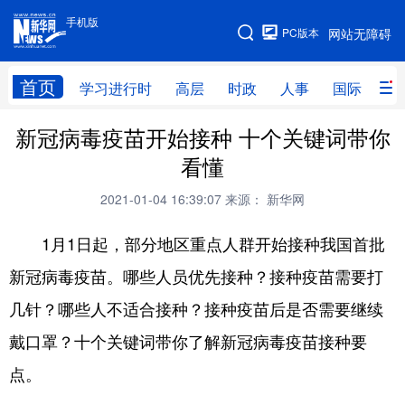
手机版
手机版
PC版本
网站无障碍
网站地图
首页
学习进行时
高层
时政
人事
国际
财
新冠病毒疫苗开始接种 十个关键词带你
学习进行时
高层
时政
人事
看懂
国际
财经
网评
港澳
2021-01-04 16:39:07
来源： 新华网
台湾
思客智库
全球连线
教育
1月1日起，部分地区重点人群开始接种我国首批
科技
科创
量子
体育
新冠病毒疫苗。哪些人员优先接种？接种疫苗需要打
文化
书画
健康
军事
几针？哪些人不适合接种？接种疫苗后是否需要继续
访谈
视频
图片
政务
戴口罩？十个关键词带你了解新冠病毒疫苗接种要
法律
中央文件
金融
汽车
点。
食品
人居
信息化
数字经济