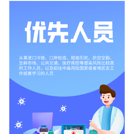
学术中国
乡村振兴
银龄
溯源中国
城市
旅游
能源
会展
彩票
娱乐
时尚
悦读
公益
一带一路
亚太网
上市公司
文化产业
地方频道
北京
天津
河北
山西
辽宁
吉林
上海
江苏
浙江
安徽
福建
江西