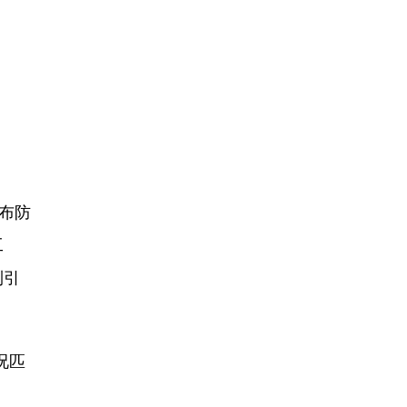
布防
工
到引
况匹