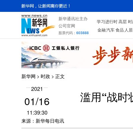
新华通讯社主办
学习进行时
高层
时
公司官网
金融
汽车
食品
人居
股票代码：
603888
新华网
>
时政
> 正文
2021
滥用“战时
01/16
11:39:30
来源：新华每日电讯