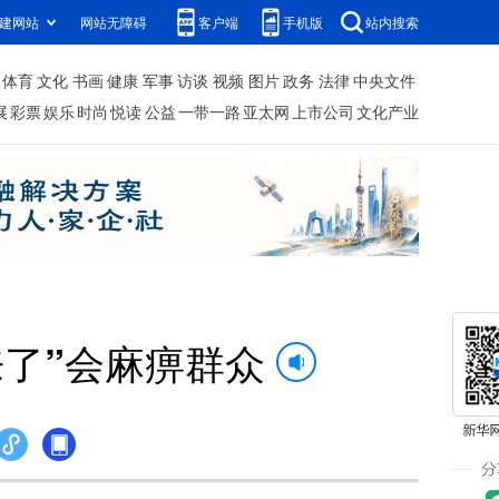
建网站
网站无障碍
客户端
手机版
站内搜索
体育
文化
书画
健康
军事
访谈
视频
图片
政务
法律
中央文件
展
彩票
娱乐
时尚
悦读
公益
一带一路
亚太网
上市公司
文化产业
来了”会麻痹群众