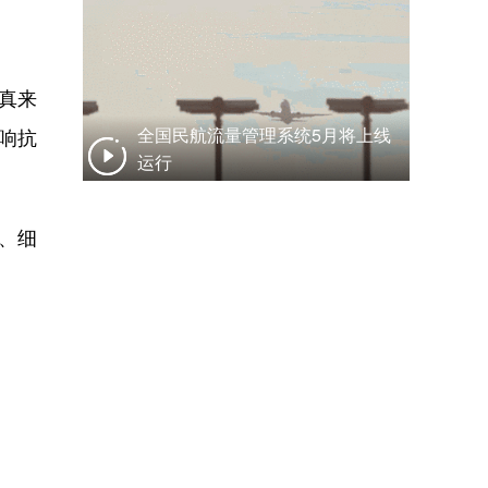
”真来
响抗
全国民航流量管理系统5月将上线
运行
、细