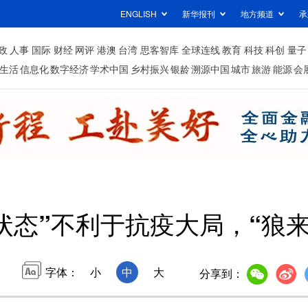
ENGLISH
新华报刊
地方频道
承
政
人事
国际
财经
网评
港澳
台湾
思客智库
全球连线
教育
科技
科创
量子
生活
信息化
数字经济
学术中国
乡村振兴
银龄
溯源中国
城市
旅游
能源
会
状态”不利于抗疫大局，“狼
字体：
小
中
大
分享到：