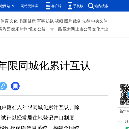
建网站
网站无障碍
客户端
手机版
站内搜索
体育
文化
书画
健康
军事
访谈
视频
图片
政务
法律
中央文件
展
彩票
娱乐
时尚
悦读
公益
一带一路
亚太网
上市公司
文化产业
年限同城化累计互认
户籍准入年限同城化累计互认。除
，试行以经常居住地登记户口制度，
设医疗保障信息系统，构建全国统