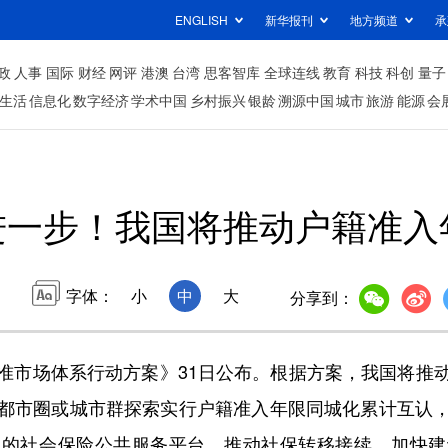
ENGLISH
新华报刊
地方频道
承
政
人事
国际
财经
网评
港澳
台湾
思客智库
全球连线
教育
科技
科创
量子
生活
信息化
数字经济
学术中国
乡村振兴
银龄
溯源中国
城市
旅游
能源
会
进一步！我国将推动户籍准入
字体：
小
中
大
分享到：
市场体系行动方案》31日公布。根据方案，我国将推动
都市圈或城市群探索实行户籍准入年限同城化累计互认
一的社会保险公共服务平台，推动社保转移接续。加快建