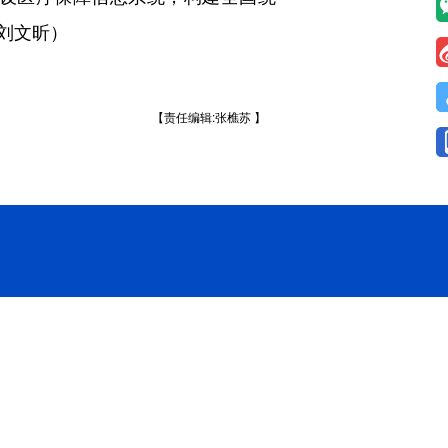
、刘文昕）
【责任编辑:张樵苏 】