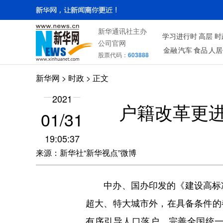
新华通讯社主办
学习进行时
高层
时
公司官网
金融
汽车
食品
人居
股票代码：
603888
新华网
>
时政
> 正文
2021
户籍改革更
01/31
19:05:37
来源：新华社“新华视点”微博
中办、国办印发的《建设高标准
超大、特大城市外，在具备条件的
有序引导人口落户。完善全国统