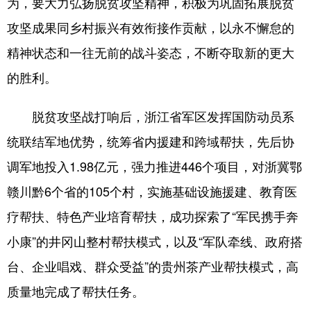
为，要大力弘扬脱贫攻坚精神，积极为巩固拓展脱贫
山东
河南
湖北
湖南
攻坚成果同乡村振兴有效衔接作贡献，以永不懈怠的
广东
广西
海南
重庆
精神状态和一往无前的战斗姿态，不断夺取新的更大
四川
贵州
云南
西藏
的胜利。
陕西
甘肃
青海
宁夏
脱贫攻坚战打响后，浙江省军区发挥国防动员系
新疆
内蒙古
黑龙江
统联结军地优势，统筹省内援建和跨域帮扶，先后协
调军地投入1.98亿元，强力推进446个项目，对浙冀鄂
多语种频道
赣川黔6个省的105个村，实施基础设施援建、教育医
English
Español
Français
عربى
疗帮扶、特色产业培育帮扶，成功探索了“军民携手奔
Русский язык
日本語
한국어
小康”的井冈山整村帮扶模式，以及“军队牵线、政府搭
Deutsch
Português
台、企业唱戏、群众受益”的贵州茶产业帮扶模式，高
质量地完成了帮扶任务。