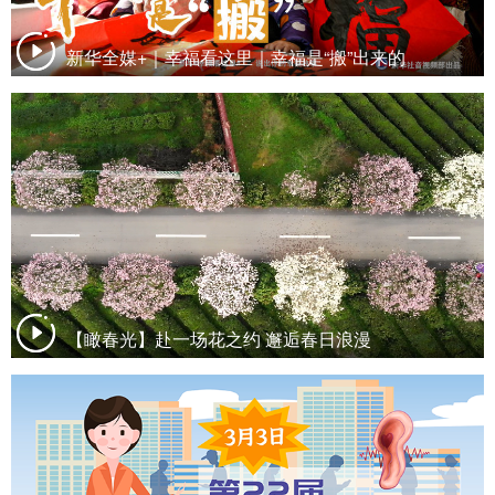
新华全媒+｜幸福看这里｜幸福是“搬”出来的
【瞰春光】赴一场花之约 邂逅春日浪漫