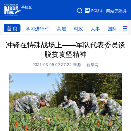
手机版
手机版
PC版本
网站无障碍
网站地图
首页
学习进行时
高层
时政
人事
国际
财
冲锋在特殊战场上——军队代表委员谈
学习进行时
高层
时政
人事
脱贫攻坚精神
国际
财经
网评
港澳
2021-03-05 02:27:22
来源： 新华网
台湾
思客智库
全球连线
教育
科技
科创
量子
体育
文化
书画
健康
军事
访谈
视频
图片
政务
法律
中央文件
金融
汽车
食品
人居
信息化
数字经济