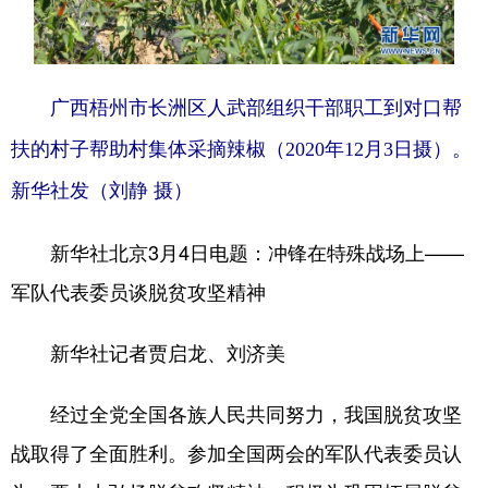
学术中国
乡村振兴
银龄
溯源中国
城市
旅游
能源
会展
广西梧州市长洲区人武部组织干部职工到对口帮
彩票
娱乐
时尚
悦读
扶的村子帮助村集体采摘辣椒（2020年12月3日摄）。
公益
一带一路
亚太网
上市公司
新华社发（刘静 摄）
文化产业
新华社北京3月4日电题：冲锋在特殊战场上——
军队代表委员谈脱贫攻坚精神
地方频道
新华社记者贾启龙、刘济美
北京
天津
河北
山西
辽宁
吉林
上海
江苏
经过全党全国各族人民共同努力，我国脱贫攻坚
战取得了全面胜利。参加全国两会的军队代表委员认
浙江
安徽
福建
江西