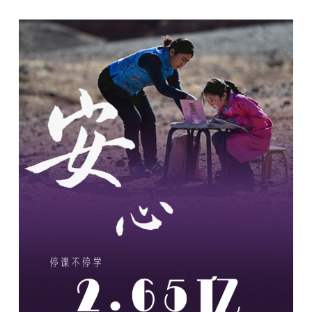
学术中国
乡村振兴
银龄
溯源中国
城市
旅游
能源
会展
彩票
娱乐
时尚
悦读
公益
一带一路
亚太网
上市公司
文化产业
地方频道
北京
天津
河北
山西
辽宁
吉林
上海
江苏
浙江
安徽
福建
江西