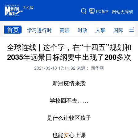
手机版
手机版
PC版本
网站无障碍
网站地图
首页
学习进行时
高层
时政
人事
国际
财
全球连线 | 这个字，在“十四五”规划和
学习进行时
高层
时政
人事
2035年远景目标纲要中出现了200多次
国际
财经
网评
港澳
2021-03-13 17:11:32
来源： 新华网
台湾
思客智库
全球连线
教育
新冠疫情来袭
科技
科创
量子
体育
文化
书画
健康
军事
学校回不去……
访谈
视频
图片
政务
是什么让牧区孩子
法律
中央文件
金融
汽车
也能
心上课
安
食品
人居
信息化
数字经济