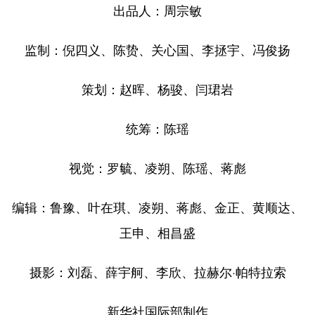
出品人：周宗敏
监制：倪四义、陈贽、关心国、李拯宇、冯俊扬
策划：赵晖、杨骏、闫珺岩
统筹：陈瑶
视觉：罗毓、凌朔、陈瑶、蒋彪
编辑：鲁豫、叶在琪、凌朔、蒋彪、金正、黄顺达、
王申、相昌盛
摄影：刘磊、薛宇舸、李欣、拉赫尔·帕特拉索
新华社国际部制作