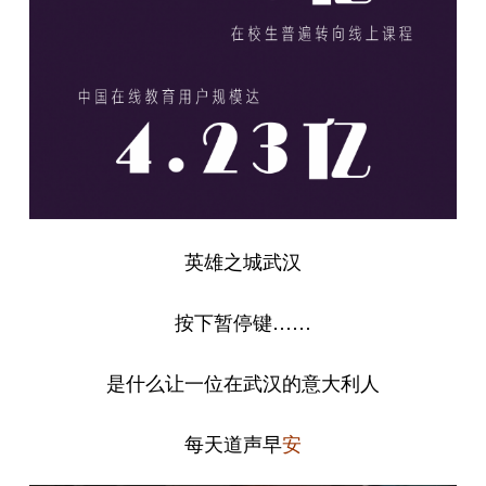
山东
河南
湖北
湖南
广东
广西
海南
重庆
四川
贵州
云南
西藏
陕西
甘肃
青海
宁夏
新疆
内蒙古
黑龙江
英雄之城武汉
多语种频道
按下暂停键……
English
Español
Français
عربى
Русский язык
日本語
한국어
是什么让一位在武汉的意大利人
Deutsch
Português
每天道声早
安