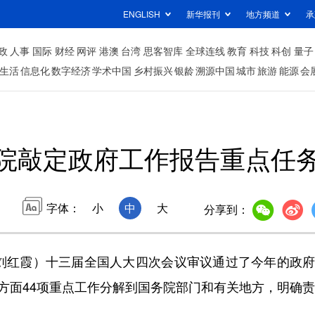
ENGLISH
新华报刊
地方频道
承
政
人事
国际
财经
网评
港澳
台湾
思客智库
全球连线
教育
科技
科创
量子
生活
信息化
数字经济
学术中国
乡村振兴
银龄
溯源中国
城市
旅游
能源
会
院敲定政府工作报告重点任
字体：
小
中
大
分享到：
红霞）十三届全国人大四次会议审议通过了今年的政府
个方面44项重点工作分解到国务院部门和有关地方，明确