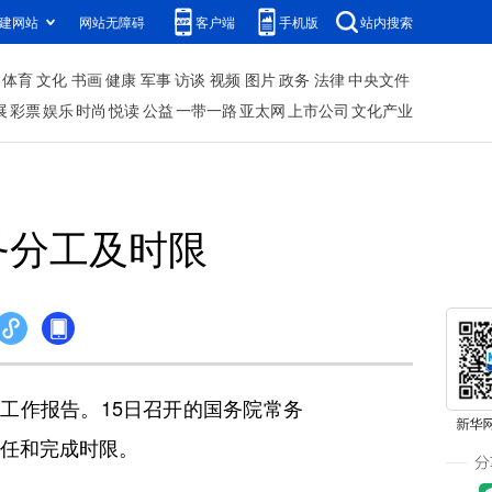
建网站
网站无障碍
客户端
手机版
站内搜索
体育
文化
书画
健康
军事
访谈
视频
图片
政务
法律
中央文件
展
彩票
娱乐
时尚
悦读
公益
一带一路
亚太网
上市公司
文化产业
务分工及时限
工作报告。15日召开的国务院常务
责任和完成时限。