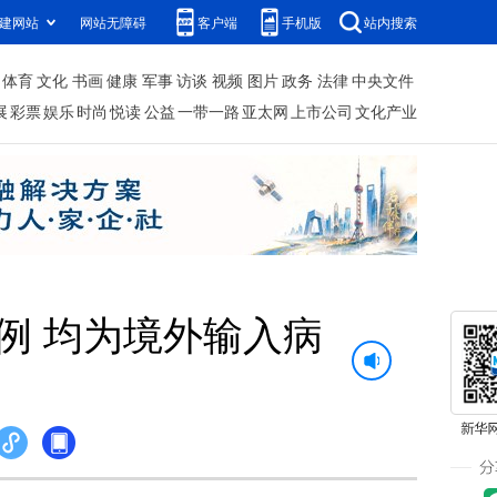
建网站
网站无障碍
客户端
手机版
站内搜索
体育
文化
书画
健康
军事
访谈
视频
图片
政务
法律
中央文件
展
彩票
娱乐
时尚
悦读
公益
一带一路
亚太网
上市公司
文化产业
例 均为境外输入病