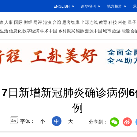
ENGLISH
新华报刊
地方频道
承
政
人事
国际
财经
网评
港澳
台湾
思客智库
全球连线
教育
科技
科创
量子
生活
信息化
数字经济
学术中国
乡村振兴
银龄
溯源中国
城市
旅游
能源
会
17日新增新冠肺炎确诊病例6
例
字体：
小
中
大
分享到：