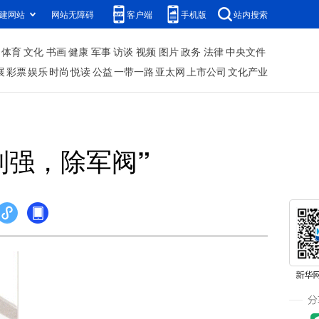
建网站
网站无障碍
客户端
手机版
站内搜索
体育
文化
书画
健康
军事
访谈
视频
图片
政务
法律
中央文件
展
彩票
娱乐
时尚
悦读
公益
一带一路
亚太网
上市公司
文化产业
列强，除军阀”