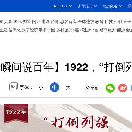
ENGLISH
新华报刊
地方频道
承
政
人事
国际
财经
网评
港澳
台湾
思客智库
全球连线
教育
科技
科创
量子
生活
信息化
数字经济
学术中国
乡村振兴
银龄
溯源中国
城市
旅游
能源
会
瞬间说百年】1922，“打倒
字体：
小
中
大
分享到：