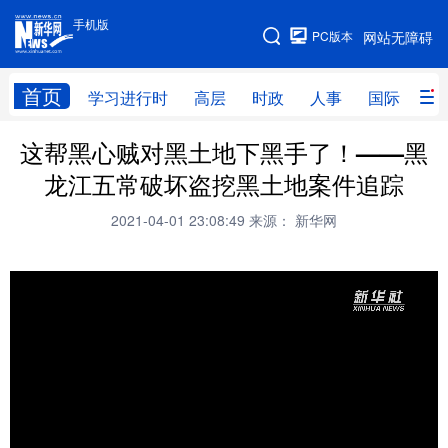
手机版
手机版
PC版本
网站无障碍
网站地图
首页
学习进行时
高层
时政
人事
国际
财
这帮黑心贼对黑土地下黑手了！——黑
学习进行时
高层
时政
人事
龙江五常破坏盗挖黑土地案件追踪
国际
财经
网评
港澳
2021-04-01 23:08:49
来源： 新华网
台湾
思客智库
全球连线
教育
科技
科创
量子
体育
文化
书画
健康
军事
访谈
视频
图片
政务
法律
中央文件
金融
汽车
食品
人居
信息化
数字经济