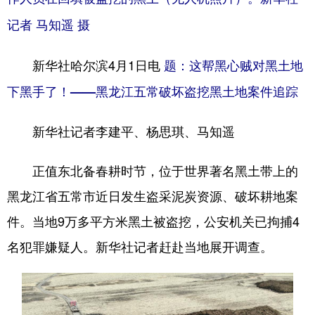
山东
河南
湖北
湖南
记者 马知遥 摄
广东
广西
海南
重庆
新华社哈尔滨4月1日电
题：这帮黑心贼对黑土地
四川
贵州
云南
西藏
下黑手了！——黑龙江五常破坏盗挖黑土地案件追踪
陕西
甘肃
青海
宁夏
新疆
内蒙古
黑龙江
新华社记者李建平、杨思琪、马知遥
正值东北备春耕时节，位于世界著名黑土带上的
多语种频道
黑龙江省五常市近日发生盗采泥炭资源、破坏耕地案
English
Español
Français
عربى
件。当地9万多平方米黑土被盗挖，公安机关已拘捕4
Русский язык
日本語
한국어
名犯罪嫌疑人。新华社记者赶赴当地展开调查。
Deutsch
Português