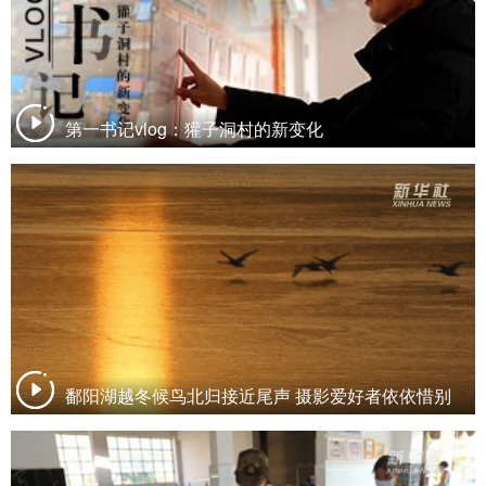
第一书记vlog：獾子洞村的新变化
鄱阳湖越冬候鸟北归接近尾声 摄影爱好者依依惜别