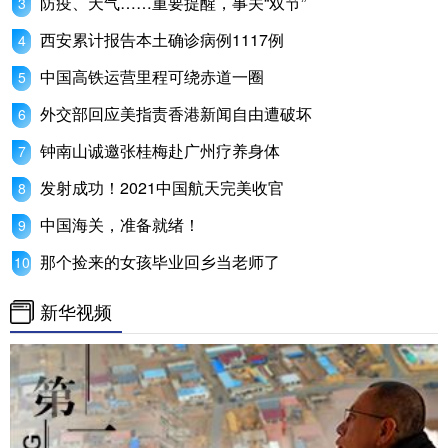
防疫、天气……重要提醒，事关“双节”
西安累计报告本土确诊病例1117例
中国高铁运营里程可绕赤道一圈
外交部回应美指责香港新闻自由遭破坏
钟南山诚邀张桂梅赴广州疗养身体
发射成功！2021中国航天完美收官
中国海关，准备就绪！
那个捡来的女孩毕业回乡当老师了
新华视频