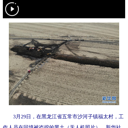
学术中国
乡村振兴
银龄
溯源中国
城市
旅游
能源
会展
彩票
娱乐
时尚
悦读
公益
一带一路
亚太网
上市公司
文化产业
地方频道
北京
天津
河北
山西
辽宁
吉林
上海
江苏
3月29日，在黑龙江省五常市沙河子镇福太村，工
浙江
安徽
福建
江西
作人员在回填被盗挖的黑土（无人机照片）。新华社