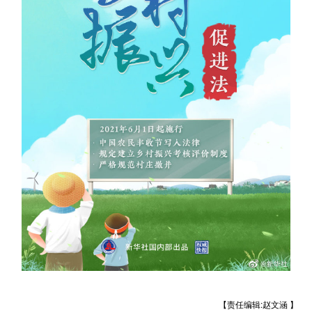
山东
河南
湖北
湖南
广东
广西
海南
重庆
四川
贵州
云南
西藏
陕西
甘肃
青海
宁夏
新疆
内蒙古
黑龙江
多语种频道
English
Español
Français
عربى
Русский язык
日本語
한국어
Deutsch
Português
【责任编辑:赵文涵 】