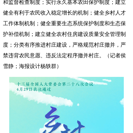
和监督检查制度；实行永久基本农田保护制度；建立
健全有利于农民收入稳定增长的机制；健全乡村人才
学术中国
乡村振兴
银龄
溯源中国
工作体制机制；健全重要生态系统保护制度和生态保
城市
旅游
能源
会展
护补偿机制；建立健全农村住房建设质量安全管理制
彩票
娱乐
时尚
悦读
度；分类有序推进村庄建设，严格规范村庄撤并，严
公益
一带一路
亚太网
上市公司
禁违背农民意愿、违反法定程序撤并村庄。（记者侯
文化产业
雪静；海报设计杨轶群）
地方频道
北京
天津
河北
山西
辽宁
吉林
上海
江苏
浙江
安徽
福建
江西