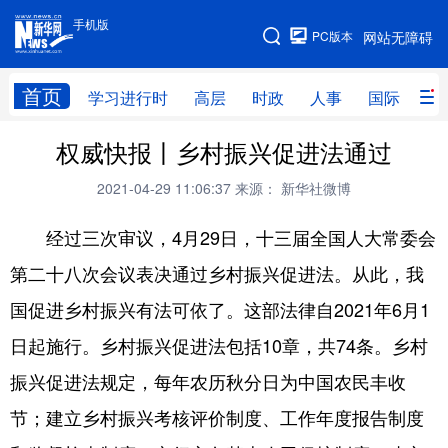
手机版
手机版
PC版本
网站无障碍
网站地图
首页
学习进行时
高层
时政
人事
国际
财
权威快报丨乡村振兴促进法通过
学习进行时
高层
时政
人事
2021-04-29 11:06:37
来源： 新华社微博
国际
财经
网评
港澳
经过三次审议，4月29日，十三届全国人大常委会
台湾
思客智库
全球连线
教育
第二十八次会议表决通过乡村振兴促进法。从此，我
科技
科创
量子
体育
国促进乡村振兴有法可依了。这部法律自2021年6月1
文化
书画
健康
军事
日起施行。乡村振兴促进法包括10章，共74条。乡村
访谈
视频
图片
政务
振兴促进法规定，每年农历秋分日为中国农民丰收
法律
中央文件
金融
汽车
节；建立乡村振兴考核评价制度、工作年度报告制度
食品
人居
信息化
数字经济