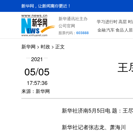
新华通讯社主办
学习进行时
高层
时
公司官网
金融
汽车
食品
人居
股票代码：
603888
新华网
>
时政
> 正文
2021
王
05/05
17:57:36
来源：新华网
新华社济南5月5日电 题：王尽
新华社记者张志龙、萧海川