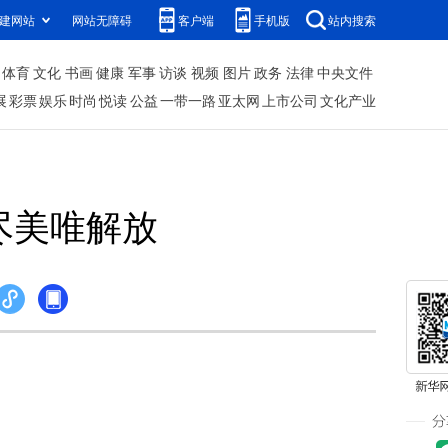
建网站
网站无障碍
客户端
手机版
站内搜索
体育
文化
书画
健康
军事
访谈
视频
图片
政务
法律
中央文件
展
彩票
娱乐
时尚
悦读
公益
一带一路
亚太网
上市公司
文化产业
尽美唯解放