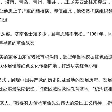
济南、青岛、青州、潍县……王尽美四处往来奔波，
让他患上了严重的结核病。即便如此，他依然抱病组织
而逝。
容。济南名士知多少，君与恩铭不老松。”1961年，
年早逝的革命战友。
的家乡山东省诸城市枳沟镇，近些年当地挖掘红色旅游
联体展馆等红色文化传播阵地，打造尽美红色小镇。
式，展现中国共产党的历史以及当地的发展历程、发展
处处实景浓缩记忆，打造区域性党性教育基地。”枳沟镇
人。“我要努力传承革命先烈伟大的爱国主义精神，增强