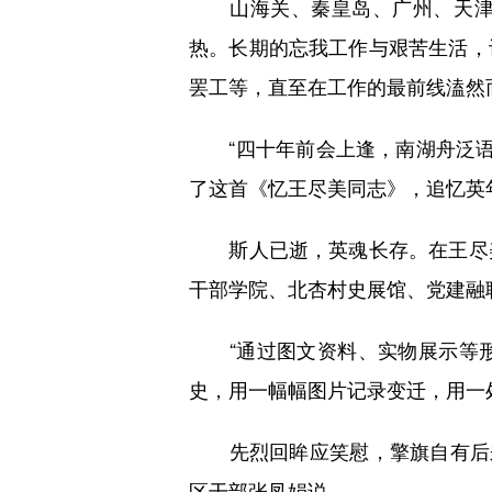
山海关、秦皇岛、广州、天津、
热。长期的忘我工作与艰苦生活，
罢工等，直至在工作的最前线溘然
“四十年前会上逢，南湖舟泛语从
了这首《忆王尽美同志》，追忆英
斯人已逝，英魂长存。在王尽美
干部学院、北杏村史展馆、党建融
“通过图文资料、实物展示等形
史，用一幅幅图片记录变迁，用一
先烈回眸应笑慰，擎旗自有后来
区干部张凤娟说。