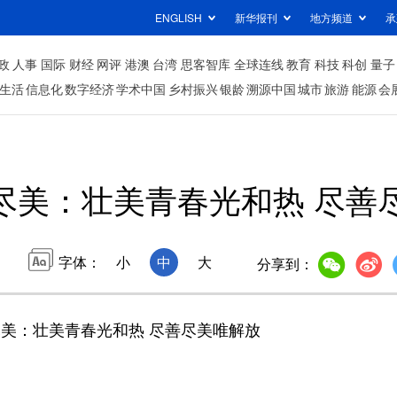
ENGLISH
新华报刊
地方频道
承
政
人事
国际
财经
网评
港澳
台湾
思客智库
全球连线
教育
科技
科创
量子
生活
信息化
数字经济
学术中国
乡村振兴
银龄
溯源中国
城市
旅游
能源
会
尽美：壮美青春光和热 尽善
字体：
小
中
大
分享到：
美：壮美青春光和热 尽善尽美唯解放