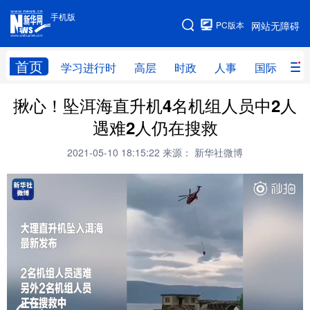
手机版
手机版
PC版本
网站无障碍
网站地图
首页
学习进行时
高层
时政
人事
国际
财
揪心！坠洱海直升机4名机组人员中2人
学习进行时
高层
时政
人事
遇难2人仍在搜救
国际
财经
网评
港澳
2021-05-10 18:15:22
来源： 新华社微博
台湾
思客智库
全球连线
教育
科技
科创
量子
体育
文化
书画
健康
军事
访谈
视频
图片
政务
法律
中央文件
金融
汽车
食品
人居
信息化
数字经济