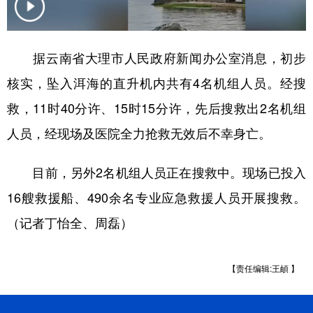
学术中国
乡村振兴
银龄
溯源中国
据云南省大理市人民政府新闻办公室消息，初步
城市
旅游
能源
会展
核实，坠入洱海的直升机内共有4名机组人员。经搜
彩票
娱乐
时尚
悦读
救，11时40分许、15时15分许，先后搜救出2名机组
公益
一带一路
亚太网
上市公司
人员，经现场及医院全力抢救无效后不幸身亡。
文化产业
目前，另外2名机组人员正在搜救中。现场已投入
16艘救援船、490余名专业应急救援人员开展搜救。
地方频道
（记者丁怡全、周磊）
北京
天津
河北
山西
辽宁
吉林
上海
江苏
【责任编辑:王頔 】
浙江
安徽
福建
江西