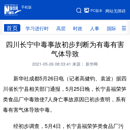
手机版
手机版
PC版本
网站无障碍
网站地图
首页
学习进行时
高层
时政
人事
国际
财
四川长宁中毒事故初步判断为有毒有害
学习进行时
高层
时政
人事
气体导致
国际
财经
网评
港澳
2021-05-26 08:33:41
来源： 新华网
台湾
思客智库
全球连线
教育
新华社成都5月26日电（记者高健钧、袁波）据四
科技
科创
量子
体育
川省长宁县相关部门通报，5月25日晚，长宁县福荣笋
文化
书画
健康
军事
类食品厂中毒致使7人身亡事故原因已初步查明，系有
访谈
视频
图片
政务
毒有害气体导致中毒。
法律
中央文件
金融
汽车
经初步调查，5月4日，长宁县福荣笋类食品厂污
食品
人居
信息化
数字经济