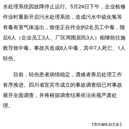
水处理系统因故障停止运行。5月24日下午，企业检修
学术中国
乡村振兴
银龄
溯源中国
作业时重新开启污水处理系统，造成污水中硫化氢等
城市
旅游
能源
会展
有毒有害气体溢出，致使正在作业的2名员工中毒，随
彩票
娱乐
时尚
悦读
后6人（企业员工3人、厂区周围居民3人）相继前往施
救导致中毒。事故共造成8人中毒，其中7人死亡、1人
公益
一带一路
亚太网
上市公司
轻伤。
文化产业
目前，轻伤患者病情稳定，遇难者善后处理工作
地方频道
有序推进。四川省宜宾市成立的事故调查组已对事故
展开全面调查，并将根据调查结果依法依规严肃处
北京
天津
河北
山西
理。
辽宁
吉林
上海
江苏
浙江
安徽
福建
江西
【责任编辑:赵文涵 】