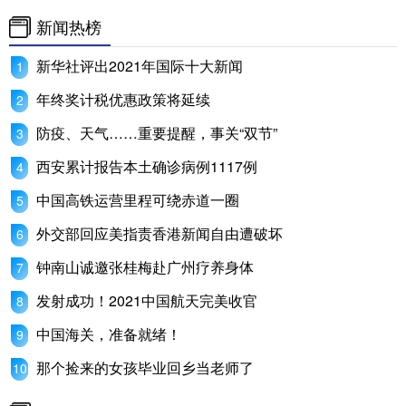
山东
河南
湖北
湖南
新闻热榜
广东
广西
海南
重庆
新华社评出2021年国际十大新闻
四川
贵州
云南
西藏
年终奖计税优惠政策将延续
陕西
甘肃
青海
宁夏
防疫、天气……重要提醒，事关“双节”
新疆
内蒙古
黑龙江
西安累计报告本土确诊病例1117例
中国高铁运营里程可绕赤道一圈
多语种频道
外交部回应美指责香港新闻自由遭破坏
钟南山诚邀张桂梅赴广州疗养身体
English
Español
Français
عربى
发射成功！2021中国航天完美收官
Русский язык
日本語
한국어
中国海关，准备就绪！
Deutsch
Português
那个捡来的女孩毕业回乡当老师了