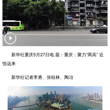
山东
河南
湖北
湖南
广东
广西
海南
重庆
四川
贵州
云南
西藏
陕西
甘肃
青海
宁夏
新疆
内蒙古
黑龙江
新华社重庆5月27日电 题：重庆：聚力“两高” 近
多语种频道
悦远来
English
Español
Français
عربى
新华社记者李勇、张桂林、陶冶
Русский язык
日本語
한국어
Deutsch
Português