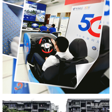
学术中国
乡村振兴
银龄
溯源中国
城市
旅游
能源
会展
彩票
娱乐
时尚
悦读
公益
一带一路
亚太网
上市公司
文化产业
地方频道
北京
天津
河北
山西
辽宁
吉林
上海
江苏
浙江
安徽
福建
江西