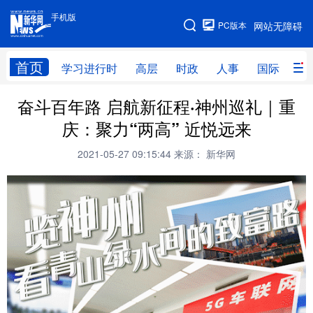
手机版
手机版
PC版本
网站无障碍
网站地图
首页
学习进行时
高层
时政
人事
国际
财
奋斗百年路 启航新征程·神州巡礼｜重
学习进行时
高层
时政
人事
庆：聚力“两高” 近悦远来
国际
财经
网评
港澳
2021-05-27 09:15:44
来源： 新华网
台湾
思客智库
全球连线
教育
科技
科创
量子
体育
文化
书画
健康
军事
访谈
视频
图片
政务
法律
中央文件
金融
汽车
食品
人居
信息化
数字经济