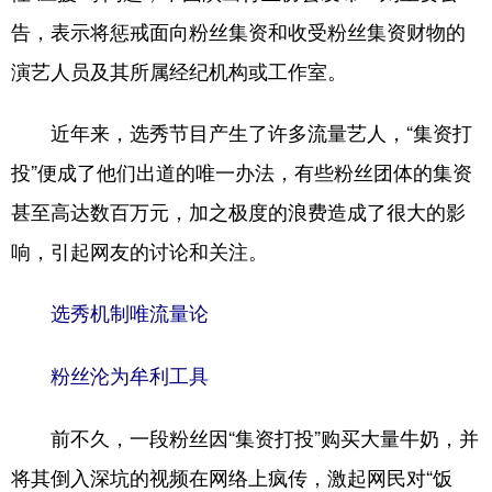
山东
河南
湖北
湖南
告，表示将惩戒面向粉丝集资和收受粉丝集资财物的
广东
广西
海南
重庆
演艺人员及其所属经纪机构或工作室。
四川
贵州
云南
西藏
近年来，选秀节目产生了许多流量艺人，“集资打
陕西
甘肃
青海
宁夏
投”便成了他们出道的唯一办法，有些粉丝团体的集资
新疆
内蒙古
黑龙江
甚至高达数百万元，加之极度的浪费造成了很大的影
响，引起网友的讨论和关注。
多语种频道
选秀机制唯流量论
English
Español
Français
عربى
Русский язык
日本語
한국어
粉丝沦为牟利工具
Deutsch
Português
前不久，一段粉丝因“集资打投”购买大量牛奶，并
将其倒入深坑的视频在网络上疯传，激起网民对“饭