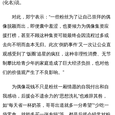
(化名)说。
对此，郑宁表示：“一些粉丝为了让自己崇拜的偶
像脱颖而出，即便囊中羞涩，也要倾力为偶像集资应
援打榜，甚至不顾这种集资可能最终会因流程过多或
去向不明而血本无归。此次‘倒奶事件’又一次让公众直
观感受到了‘饭圈’追星的疯狂，这种非理性消费、无节
制攀比给青少年的家庭造成了巨大经济负担，也对他
们的价值观产生了不良影响。”
为偶像花钱不只是粉丝一厢情愿的自我付出和自
我感动，后援会不遗余力的“思想洗礼”也难辞其咎，
如“每天省一杯奶茶，哥哥出道就多一分希望”“少吃一
袋零食，就能多买一张专辑”等，都是后援会经常对粉