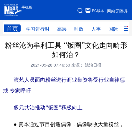
手机版
手机版
PC版本
网站无障碍
网站地图
首页
学习进行时
高层
时政
人事
国际
财
粉丝沦为牟利工具 “饭圈”文化走向畸形
学习进行时
高层
时政
人事
如何治？
国际
财经
网评
港澳
2021-05-28 07:46:50
来源： 法治日报
台湾
思客智库
全球连线
教育
演艺人员面向粉丝进行商业集资将受行业自律惩
科技
科创
量子
体育
戒 专家呼吁
文化
书画
健康
军事
多元共治推动“饭圈”积极向上
访谈
视频
图片
政务
法律
中央文件
金融
汽车
● 资本通过节目创造偶像，偶像吸收大量粉丝，
食品
人居
信息化
数字经济