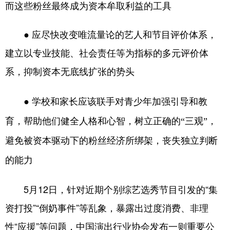
而这些粉丝最终成为资本牟取利益的工具
学术中国
乡村振兴
银龄
溯源中国
● 应尽快改变唯流量论的艺人和节目评价体系，
城市
旅游
能源
会展
建立以专业技能、社会责任等为指标的多元评价体
彩票
娱乐
时尚
悦读
系，抑制资本无底线扩张的势头
公益
一带一路
亚太网
上市公司
● 学校和家长应该联手对青少年加强引导和教
文化产业
育，帮助他们健全人格和心智，树立正确的“三观”，
避免被资本驱动下的粉丝经济所绑架，丧失独立判断
地方频道
的能力
北京
天津
河北
山西
5月12日，针对近期个别综艺选秀节目引发的“集
辽宁
吉林
上海
江苏
资打投”“倒奶事件”等乱象，暴露出过度消费、非理
浙江
安徽
福建
江西
性“应援”等问题，中国演出行业协会发布一则重要公