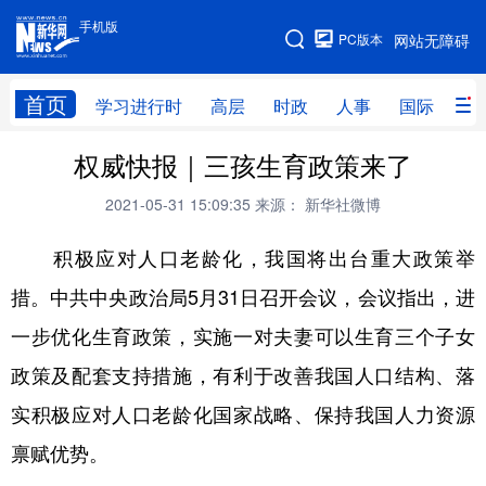
手机版
手机版
PC版本
网站无障碍
网站地图
首页
学习进行时
高层
时政
人事
国际
财
权威快报｜三孩生育政策来了
学习进行时
高层
时政
人事
2021-05-31 15:09:35
来源： 新华社微博
国际
财经
网评
港澳
积极应对人口老龄化，我国将出台重大政策举
台湾
思客智库
全球连线
教育
措。中共中央政治局5月31日召开会议，会议指出，进
科技
科创
量子
体育
一步优化生育政策，实施一对夫妻可以生育三个子女
文化
书画
健康
军事
政策及配套支持措施，有利于改善我国人口结构、落
访谈
视频
图片
政务
实积极应对人口老龄化国家战略、保持我国人力资源
法律
中央文件
金融
汽车
禀赋优势。 ​​​​
食品
人居
信息化
数字经济