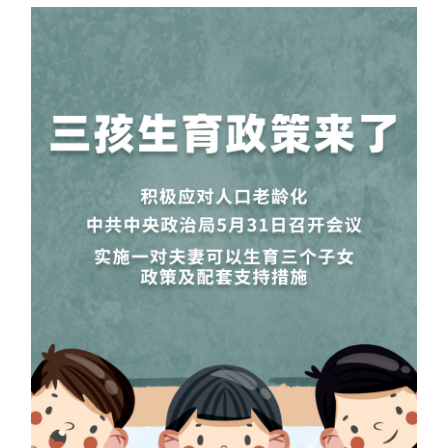
学术中国
乡村振兴
银龄
溯源中国
城市
旅游
能源
会展
彩票
娱乐
时尚
悦读
公益
一带一路
亚太网
上市公司
文化产业
地方频道
北京
天津
河北
山西
辽宁
吉林
上海
江苏
浙江
安徽
福建
江西