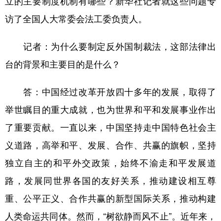
立的主要制度机制有哪些？新华社记者就这些问题专
访了全国人大常委会法工委负责人。
学术中国
乡村振兴
银龄
溯源中国
城市
旅游
能源
会展
记者：为什么要制定反外国制裁法，这部法律出
彩票
娱乐
时尚
悦读
台的背景和主要目的是什么？
公益
一带一路
亚太网
上市公司
答：中国经过改革开放四十多年的发展，取得了
文化产业
举世瞩目的重大成就，也为世界和平和发展事业作出
了重要贡献。一直以来，中国坚持走中国特色社会主
地方频道
义道路，高举和平、发展、合作、共赢的旗帜，坚持
独立自主的和平外交政策，始终不渝走和平发展道
北京
天津
河北
山西
路，发展同世界各国的友好关系，推动建设相互尊
辽宁
吉林
上海
江苏
重、公平正义、合作共赢的新型国际关系，推动构建
浙江
安徽
福建
江西
人类命运共同体。然而，“树欲静而风不止”。近年来，