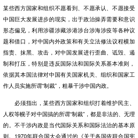
山东
河南
湖北
湖南
某些西方国家和组织不愿看到、不愿承认、不愿接受
广东
广西
海南
重庆
中国巨大发展进步的现实，出于政治操弄需要和意识
四川
贵州
云南
西藏
形态偏见，利用涉疆涉藏涉港涉台涉海涉疫等各种议
题和借口，对中国内外政策和有关立法修法议程横加
陕西
甘肃
青海
宁夏
指责、抹黑、攻击，对中国发展进行歪曲、诋毁、遏
新疆
内蒙古
黑龙江
制和打压，特别是违反国际法和国际关系基本准则，
依据其本国法律对中国有关国家机关、组织和国家工
多语种频道
作人员实施所谓“制裁”，粗暴干涉中国内政。
English
Español
Français
عربى
必须指出，某些西方国家和组织打着维护民主、
Русский язык
日本語
한국어
人权等幌子对中国搞的所谓“制裁”，都是非法的、无理
Deutsch
Português
的。不干涉内政是当代国际关系和国际法治的基本原
则。1970年联合国大会通过的《关于各国依联合国宪