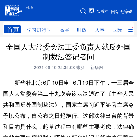
手机版
手机版
PC版本
网站无障碍
网站地图
首页
学习进行时
高层
时政
人事
国际
财
全国人大常委会法工委负责人就反外国
学习进行时
高层
时政
人事
制裁法答记者问
国际
财经
网评
港澳
2021-06-10 22:35:03
来源： 新华网
台湾
思客智库
全球连线
教育
新华社北京6月10日电 6月10日下午，十三届全
科技
科创
量子
体育
国人大常委会第二十九次会议表决通过了《中华人民
文化
书画
健康
军事
共和国反外国制裁法》，国家主席习近平签署主席令
访谈
视频
图片
政务
予以公布，自公布之日起施行。这部法律出台的背景
法律
中央文件
金融
汽车
和目的是什么，起草过程中有哪些主要考虑，法律确
食品
人居
信息化
数字经济