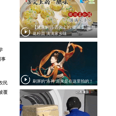
【健康解码·舌尖上的“徽味”】 徽州
葛粉圆 满满家乡味
学
同事
刷屏的“洛神”原来是在这里拍的！
农民
被覆