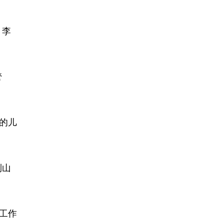
。李
管
的儿
到山
进工作