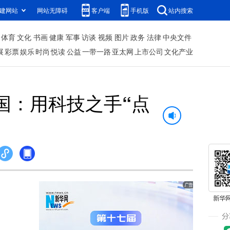
建网站
网站无障碍
客户端
手机版
站内搜索
体育
文化
书画
健康
军事
访谈
视频
图片
政务
法律
中央文件
展
彩票
娱乐
时尚
悦读
公益
一带一路
亚太网
上市公司
文化产业
国：用科技之手“点