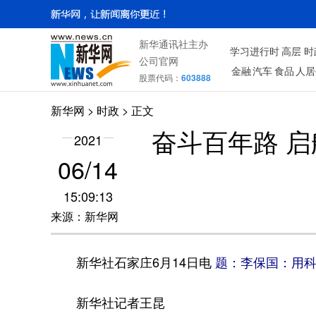
新华通讯社主办
学习进行时
高层
时
公司官网
金融
汽车
食品
人居
股票代码：
603888
新华网
>
时政
> 正文
奋斗百年路 
2021
06/14
15:09:13
来源：新华网
新华社石家庄6月14日电
题：李保国：用科
新华社记者王昆