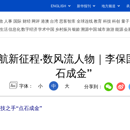
ENGLISH
新华报刊
地方频道
承
政
人事
国际
财经
网评
港澳
台湾
思客智库
全球连线
教育
科技
科创
量子
生活
信息化
数字经济
学术中国
乡村振兴
银龄
溯源中国
城市
旅游
能源
会
启航新征程·数风流人物｜李保
石成金”
字体：
小
中
大
分享到：
技之手“点石成金”