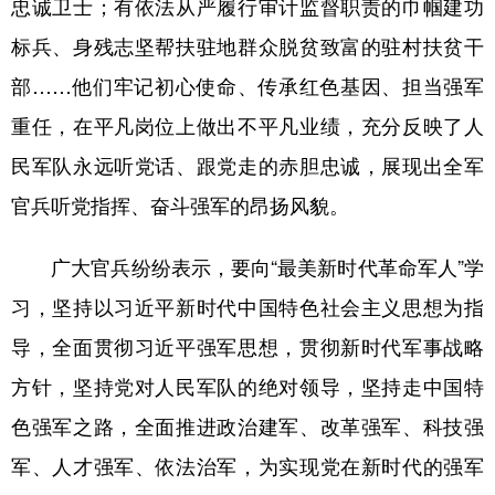
忠诚卫士；有依法从严履行审计监督职责的巾帼建功
山东
河南
湖北
湖南
标兵、身残志坚帮扶驻地群众脱贫致富的驻村扶贫干
广东
广西
海南
重庆
部……他们牢记初心使命、传承红色基因、担当强军
四川
贵州
云南
西藏
重任，在平凡岗位上做出不平凡业绩，充分反映了人
陕西
甘肃
青海
宁夏
民军队永远听党话、跟党走的赤胆忠诚，展现出全军
新疆
内蒙古
黑龙江
官兵听党指挥、奋斗强军的昂扬风貌。
广大官兵纷纷表示，要向“最美新时代革命军人”学
多语种频道
习，坚持以习近平新时代中国特色社会主义思想为指
English
Español
Français
عربى
导，全面贯彻习近平强军思想，贯彻新时代军事战略
Русский язык
日本語
한국어
方针，坚持党对人民军队的绝对领导，坚持走中国特
Deutsch
Português
色强军之路，全面推进政治建军、改革强军、科技强
军、人才强军、依法治军，为实现党在新时代的强军