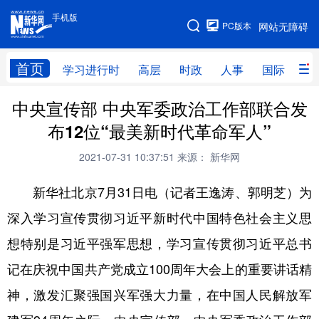
手机版
手机版
PC版本
网站无障碍
网站地图
首页
学习进行时
高层
时政
人事
国际
财
中央宣传部 中央军委政治工作部联合发
学习进行时
高层
时政
人事
布12位“最美新时代革命军人”
国际
财经
网评
港澳
2021-07-31 10:37:51
来源： 新华网
台湾
思客智库
全球连线
教育
新华社北京7月31日电（记者王逸涛、郭明芝）为
科技
科创
量子
体育
深入学习宣传贯彻习近平新时代中国特色社会主义思
文化
书画
健康
军事
想特别是习近平强军思想，学习宣传贯彻习近平总书
访谈
视频
图片
政务
记在庆祝中国共产党成立100周年大会上的重要讲话精
法律
中央文件
金融
汽车
神，激发汇聚强国兴军强大力量，在中国人民解放军
食品
人居
信息化
数字经济