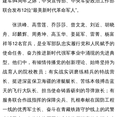
建军94周年之际，中央宣传部、中央军委政治工作部
联合发布12位“最美新时代革命军人”。
学术中国
乡村振兴
银龄
溯源中国
城市
旅游
能源
会展
张洪峰、高雪莲、乔莎莎、曾文龙、刘近、胡晓
彩票
娱乐
时尚
悦读
舟、邱麟辉、周勇坤、高玉华、姜延军、雷菁、杨富
祥等12名官兵，是全军部队忠实履行党和人民赋予的
公益
一带一路
亚太网
上市公司
使命任务、奋力推进新时代强军事业中涌现的先进典
文化产业
型。他们中，有倾情传播党的创新理论、始终坚持为
战育人的院校教员；有实战实训磨练精兵的特战营
地方频道
长、挺进深蓝保卫海疆的潜艇艇长、苦练本领搏击蓝
北京
天津
河北
山西
天的飞行大队长、担当使命铸盾砺剑的导弹旅长；有
辽宁
吉林
上海
江苏
服务联合作战指挥的保障尖兵、扎根奉献在国防工程
浙江
安徽
福建
江西
一线的优秀军士长、奋斗在青藏铁路守护线上的武警