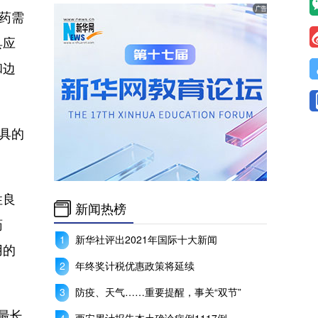
药需
具应
和边
具的
性良
新闻热榜
药
新华社评出2021年国际十大新闻
用的
年终奖计税优惠政策将延续
防疫、天气……重要提醒，事关“双节”
最长