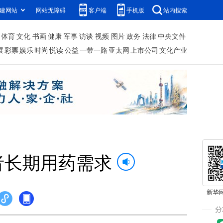
建网站
网站无障碍
客户端
手机版
站内搜索
体育
文化
书画
健康
军事
访谈
视频
图片
政务
法律
中央文件
展
彩票
娱乐
时尚
悦读
公益
一带一路
亚太网
上市公司
文化产业
者长期用药需求