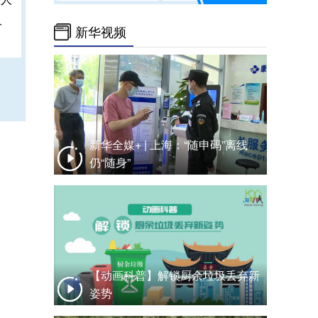
人
新华视频
新华全媒+ | 上海：“随申码”离线
仍“随身”
【动画科普】解锁厨余垃圾丢弃新
姿势