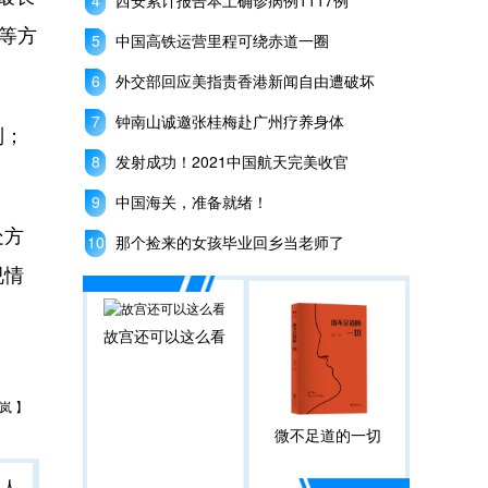
西安累计报告本土确诊病例1117例
等方
中国高铁运营里程可绕赤道一圈
外交部回应美指责香港新闻自由遭破坏
钟南山诚邀张桂梅赴广州疗养身体
制；
发射成功！2021中国航天完美收官
中国海关，准备就绪！
处方
那个捡来的女孩毕业回乡当老师了
视情
故宫还可以这么看
岚 】
微不足道的一切