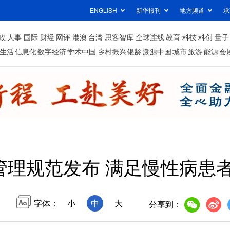
ENGLISH
新华报刊
地方频道
承
政
人事
国际
财经
网评
港澳
台湾
思客智库
全球连线
教育
科技
科创
量子
生活
信息化
数字经济
学术中国
乡村振兴
银龄
溯源中国
城市
旅游
能源
会
管理规范发布 满足慢性病患
字体：
小
中
大
分享到：