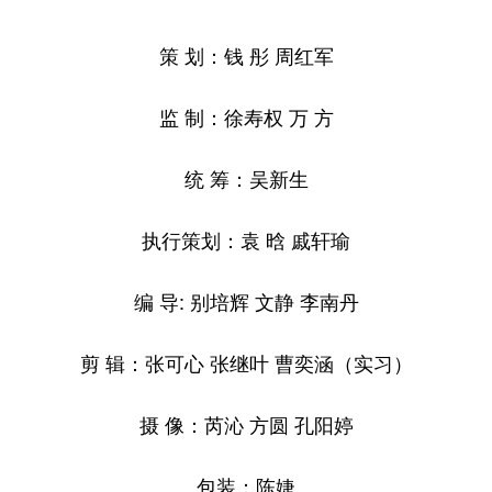
山东
河南
湖北
湖南
策 划：钱 彤 周红军
广东
广西
海南
重庆
四川
贵州
云南
西藏
监 制：徐寿权 万 方
陕西
甘肃
青海
宁夏
统 筹：吴新生
新疆
内蒙古
黑龙江
执行策划：袁 晗 戚轩瑜
多语种频道
编 导: 别培辉 文静 李南丹
English
Español
Français
عربى
剪 辑：张可心 张继叶 曹奕涵（实习）
Русский язык
日本語
한국어
Deutsch
Português
摄 像：芮沁 方圆 孔阳婷
包装：陈婕