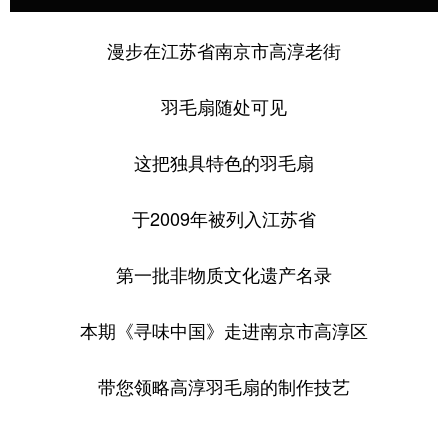
学术中国
乡村振兴
银龄
溯源中国
漫步在江苏省南京市高淳老街
城市
旅游
能源
会展
羽毛扇随处可见
彩票
娱乐
时尚
悦读
这把独具特色的羽毛扇
公益
一带一路
亚太网
上市公司
文化产业
于2009年被列入江苏省
第一批非物质文化遗产名录
地方频道
本期《寻味中国》走进南京市高淳区
北京
天津
河北
山西
辽宁
吉林
上海
江苏
带您领略高淳羽毛扇的制作技艺
浙江
安徽
福建
江西