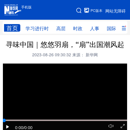
手机版
手机版
PC版本
网站无障碍
网站地图
首页
学习进行时
高层
时政
人事
国际
财
寻味中国｜悠悠羽扇，“扇”出国潮风起
学习进行时
高层
时政
人事
2023-08-26 09:30:32
来源： 新华网
国际
财经
网评
港澳
台湾
思客智库
全球连线
教育
科技
科创
量子
体育
文化
书画
健康
军事
访谈
视频
图片
政务
法律
中央文件
金融
汽车
0:00
/0:00
食品
人居
信息化
数字经济