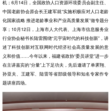
机；6月14日，全国政协人口资源环境委员会副主任、
山东
河南
湖北
湖南
中国老龄协会原会长王建军就“实施积极应对人口老龄
广东
广西
海南
重庆
化国家战略 推进老龄事业和产业高质量发展”做专题分
四川
贵州
云南
西藏
享；10月12日，上海市人大代表、上海市信息服务业
陕西
甘肃
青海
宁夏
行业协会秘书长陆雷围绕“元宇宙时代的科技创新”，讲
新疆
内蒙古
黑龙江
述了科技创新对互联网时代经济社会高质量发展的意
义和价值……今年以来，福建省政协“委员讲堂”进一步
多语种频道
在主讲嘉宾的“分量”上下足功夫，先后邀请了单霁翔、
孙亚夫、王建军、陆雷等省部级领导和知名专家作专
English
Español
Français
عربى
题讲座四场。
Русский язык
日本語
한국어
Deutsch
Português