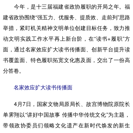
今年，是十三届福建省政协履职的开局之年。福
学术中国
乡村振兴
银龄
溯源中国
建省政协围绕“强五力、优服务、提质效、走前列”思路
城市
旅游
能源
会展
举措，紧盯机关精神文明单位创建目标任务，致力推
彩票
娱乐
时尚
悦读
动文明实践工作水平再上新台阶，在“读书+履职”方
面，通过名家效应扩大读书传播面、创新平台提升读
公益
一带一路
亚太网
上市公司
书覆盖面、特色履职拓宽文化惠及面，交出了一份高
文化产业
分答卷。
地方频道
名家效应扩大读书传播面
北京
天津
河北
山西
4月7日，国家文物局原局长、故宫博物院原院长
辽宁
吉林
上海
江苏
单霁翔以“讲好中国故事 传播中华传统文化”为主题，
浙江
安徽
福建
江西
带领政协委员们领略文化遗产在新时代焕发的新生