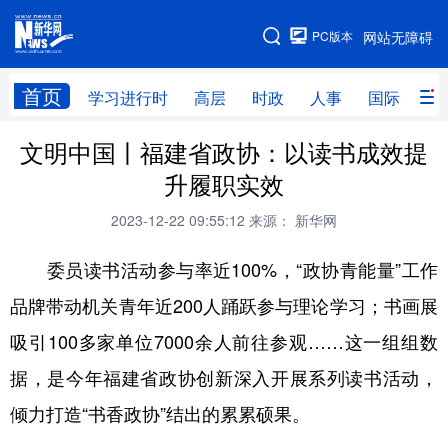
手机版
PC版本
网站无障碍
网站地图
首页
学习进行时
高层
时政
人事
国际
财
文明中国丨福建省政协：以读书成效提
学习进行时
高层
时政
人事
升履职实效
国际
财经
网评
港澳
2023-12-22 09:55:12
来源： 新华网
台湾
思客智库
全球连线
教育
委员读书活动参与率近100%，“政协青能量”工作
科技
科创
量子
体育
品牌带动机关青年近200人踊跃参与理论学习；书画展
文化
书画
健康
军事
吸引100多家单位7000余人前往参观……这一组组数
访谈
视频
图片
政务
据，是今年福建省政协创新深入开展系列读书活动，
法律
中央文件
金融
汽车
倾力打造“书香政协”结出的累累硕果。
食品
人居
信息化
数字经济