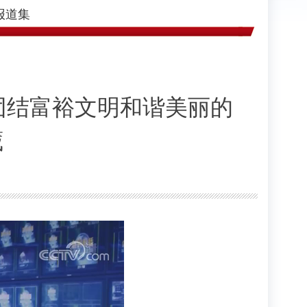
报道集
团结富裕文明和谐美丽的
藏