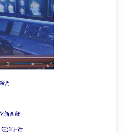
强调
化新西藏
 汪洋讲话