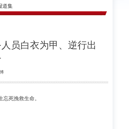
报道集
务人员白衣为甲、逆行出
命
微博
救生命。 ​​​​