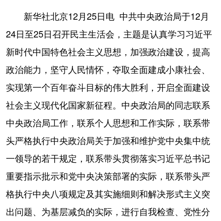
山东
河南
湖北
湖南
新华社北京12月25日电 中共中央政治局于12月
广东
广西
海南
重庆
24日至25日召开民主生活会，主题是认真学习习近平
四川
贵州
云南
西藏
新时代中国特色社会主义思想，加强政治建设，提高
陕西
甘肃
青海
宁夏
政治能力，坚守人民情怀，夺取全面建成小康社会、
实现第一个百年奋斗目标的伟大胜利，开启全面建设
新疆
内蒙古
黑龙江
社会主义现代化国家新征程。中央政治局的同志联系
中央政治局工作，联系个人思想和工作实际，联系带
多语种频道
头严格执行中央政治局关于加强和维护党中央集中统
English
Español
Français
عربى
一领导的若干规定，联系带头贯彻落实习近平总书记
Русский язык
日本語
한국어
重要指示批示和党中央决策部署的实际，联系带头严
Deutsch
Português
格执行中央八项规定及其实施细则和解决形式主义突
出问题、为基层减负的实际，进行自我检查、党性分