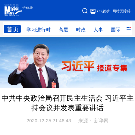
手机版
手机版
PC版本
网站无障碍
网站地图
首页
学习进行时
高层
时政
人事
国际
财
学习进行时
高层
时政
人事
国际
财经
网评
港澳
台湾
思客智库
全球连线
教育
科技
科创
量子
体育
中共中央政治局召开民主生活会 习近平主
文化
书画
健康
军事
持会议并发表重要讲话
访谈
视频
图片
政务
2020-12-25 21:46:43
来源：
新华网
法律
中央文件
金融
汽车
食品
人居
信息化
数字经济