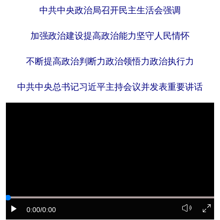
中共中央政治局召开民主生活会强调
学术中国
乡村振兴
银龄
溯源中国
加强政治建设提高政治能力坚守人民情怀
城市
旅游
能源
会展
不断提高政治判断力政治领悟力政治执行力
彩票
娱乐
时尚
悦读
公益
一带一路
亚太网
上市公司
中共中央总书记习近平主持会议并发表重要讲话
文化产业
地方频道
北京
天津
河北
山西
辽宁
吉林
上海
江苏
浙江
安徽
福建
江西
0:00
/0:00