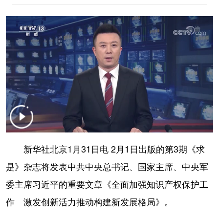
学术中国
乡村振兴
银龄
溯源中国
城市
旅游
能源
会展
彩票
娱乐
时尚
悦读
公益
一带一路
亚太网
上市公司
文化产业
地方频道
新华社北京1月31日电 2月1日出版的第3期《求
北京
天津
河北
山西
是》杂志将发表中共中央总书记、国家主席、中央军
辽宁
吉林
上海
江苏
委主席习近平的重要文章《全面加强知识产权保护工
作 激发创新活力推动构建新发展格局》。
浙江
安徽
福建
江西