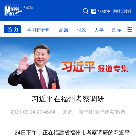
手机版
手机版
PC版本
网站无障碍
网站地图
首页
学习进行时
高层
时政
人事
国际
财
学习进行时
高层
时政
人事
国际
财经
网评
港澳
台湾
思客智库
全球连线
教育
科技
科创
量子
体育
习近平在福州考察调研
文化
书画
健康
军事
访谈
视频
图片
政务
2021-03-24 20:46:04
来源：
新华社“新华视点”微博
法律
中央文件
金融
汽车
24日下午，正在福建省福州市考察调研的习近平
食品
人居
信息化
数字经济