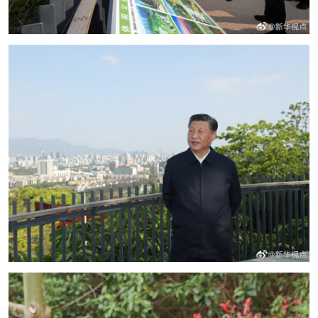
山东
河南
湖北
湖南
广东
广西
海南
重庆
四川
贵州
云南
西藏
陕西
甘肃
青海
宁夏
新疆
内蒙古
黑龙江
多语种频道
English
Español
Français
عربى
Русский язык
日本語
한국어
Deutsch
Português