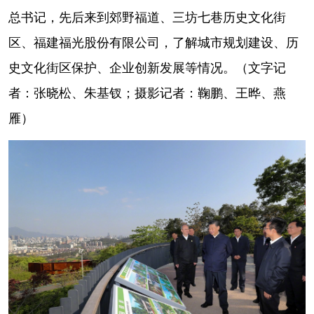
总书记，先后来到郊野福道、三坊七巷历史文化街
学术中国
乡村振兴
银龄
溯源中国
区、福建福光股份有限公司，了解城市规划建设、历
城市
旅游
能源
会展
史文化街区保护、企业创新发展等情况。（文字记
彩票
娱乐
时尚
悦读
者：张晓松、朱基钗；摄影记者：鞠鹏、王晔、燕
雁）
公益
一带一路
亚太网
上市公司
文化产业
地方频道
北京
天津
河北
山西
辽宁
吉林
上海
江苏
浙江
安徽
福建
江西