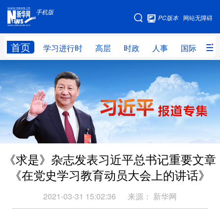
手机版
手机版
PC版本
网站无障碍
网站地图
首页
学习进行时
高层
时政
人事
国际
财
学习进行时
高层
时政
人事
国际
财经
网评
港澳
台湾
思客智库
全球连线
教育
科技
科创
量子
体育
《求是》杂志发表习近平总书记重要文章
文化
书画
健康
军事
《在党史学习教育动员大会上的讲话》
访谈
视频
图片
政务
2021-03-31 15:02:36
来源：
新华网
法律
中央文件
金融
汽车
食品
人居
信息化
数字经济