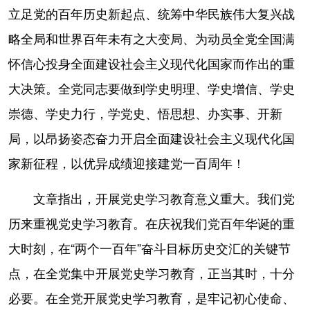
山东
河南
湖北
湖南
立足党的百年历史新起点、统筹中华民族伟大复兴战
广东
广西
海南
重庆
略全局和世界百年未有之大变局、为动员全党全国满
怀信心投身全面建设社会主义现代化国家而作出的重
四川
贵州
云南
西藏
大决策。全党同志要做到学史明理、学史增信、学史
陕西
甘肃
青海
宁夏
崇德、学史力行，学党史、悟思想、办实事、开新
新疆
内蒙古
黑龙江
局，以昂扬姿态奋力开启全面建设社会主义现代化国
家新征程，以优异成绩迎接建党一百周年！
多语种频道
文章指出，开展党史学习教育意义重大。我们党
English
Español
Français
عربى
历来重视党史学习教育。在庆祝我们党百年华诞的重
Русский язык
日本語
한국어
大时刻，在“两个一百年”奋斗目标历史交汇的关键节
Deutsch
Português
点，在全党集中开展党史学习教育，正当其时，十分
必要。在全党开展党史学习教育，是牢记初心使命、