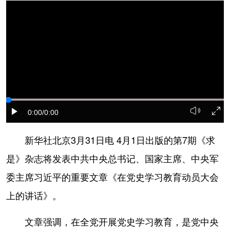
学术中国
乡村振兴
银龄
溯源中国
城市
旅游
能源
会展
彩票
娱乐
时尚
悦读
公益
一带一路
亚太网
上市公司
文化产业
0:00
/0:00
新华社北京3月31日电 4月1日出版的第7期《求
地方频道
是》杂志将发表中共中央总书记、国家主席、中央军
北京
天津
河北
山西
委主席习近平的重要文章《在党史学习教育动员大会
辽宁
吉林
上海
江苏
上的讲话》。
浙江
安徽
福建
江西
文章强调，在全党开展党史学习教育，是党中央