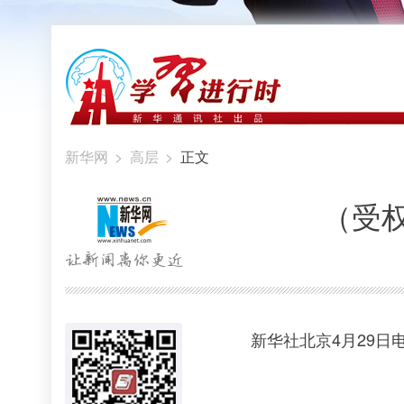
新华网
>
高层
>
正文
（受
新华社北京4月29日