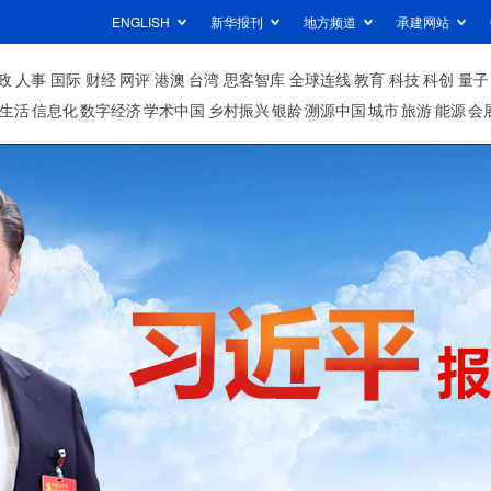
ENGLISH
新华报刊
地方频道
承建网站
政
人事
国际
财经
网评
港澳
台湾
思客智库
全球连线
教育
科技
科创
量子
生活
信息化
数字经济
学术中国
乡村振兴
银龄
溯源中国
城市
旅游
能源
会