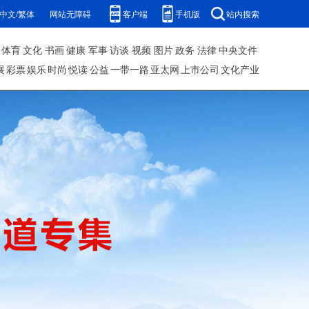
中文/繁体
网站无障碍
客户端
手机版
站内搜索
体育
文化
书画
健康
军事
访谈
视频
图片
政务
法律
中央文件
展
彩票
娱乐
时尚
悦读
公益
一带一路
亚太网
上市公司
文化产业