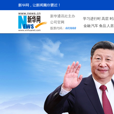
新华通讯社主办
学习进行时
高层
时
公司官网
金融
汽车
食品
人居
股票代码：
603888