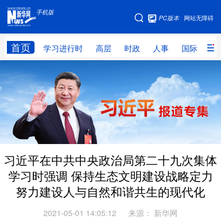
手机版
手机版
PC版本
网站无障碍
网站地图
首页
学习进行时
高层
时政
人事
国际
财
学习进行时
高层
时政
人事
国际
财经
网评
港澳
台湾
思客智库
全球连线
教育
科技
科创
量子
体育
习近平在中共中央政治局第二十九次集体
文化
书画
健康
军事
学习时强调 保持生态文明建设战略定力
访谈
视频
图片
政务
努力建设人与自然和谐共生的现代化
法律
中央文件
金融
汽车
2021-05-01 14:05:12
来源：
新华网
食品
人居
信息化
数字经济