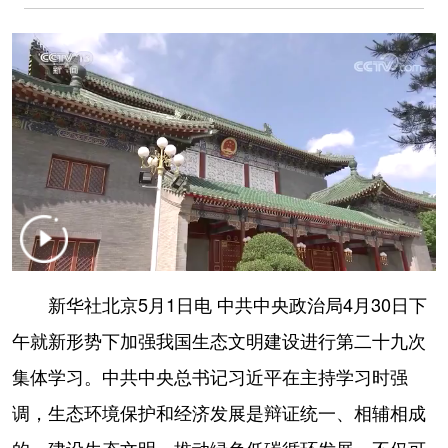
学术中国
乡村振兴
银龄
溯源中国
城市
旅游
能源
会展
彩票
娱乐
时尚
悦读
公益
一带一路
亚太网
上市公司
文化产业
地方频道
新华社北京5月1日电 中共中央政治局4月30日下
北京
天津
河北
山西
午就新形势下加强我国生态文明建设进行第二十九次
辽宁
吉林
上海
江苏
集体学习。中共中央总书记习近平在主持学习时强
调，生态环境保护和经济发展是辩证统一、相辅相成
浙江
安徽
福建
江西