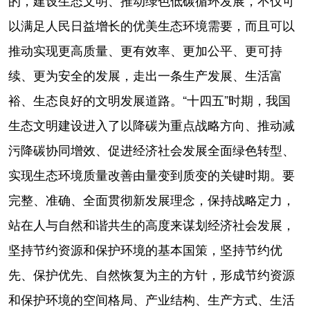
的，建设生态文明、推动绿色低碳循环发展，不仅可
山东
河南
湖北
湖南
以满足人民日益增长的优美生态环境需要，而且可以
广东
广西
海南
重庆
推动实现更高质量、更有效率、更加公平、更可持
四川
贵州
云南
西藏
续、更为安全的发展，走出一条生产发展、生活富
陕西
甘肃
青海
宁夏
裕、生态良好的文明发展道路。“十四五”时期，我国
新疆
内蒙古
黑龙江
生态文明建设进入了以降碳为重点战略方向、推动减
污降碳协同增效、促进经济社会发展全面绿色转型、
多语种频道
实现生态环境质量改善由量变到质变的关键时期。要
完整、准确、全面贯彻新发展理念，保持战略定力，
English
Español
Français
عربى
站在人与自然和谐共生的高度来谋划经济社会发展，
Русский язык
日本語
한국어
坚持节约资源和保护环境的基本国策，坚持节约优
Deutsch
Português
先、保护优先、自然恢复为主的方针，形成节约资源
和保护环境的空间格局、产业结构、生产方式、生活