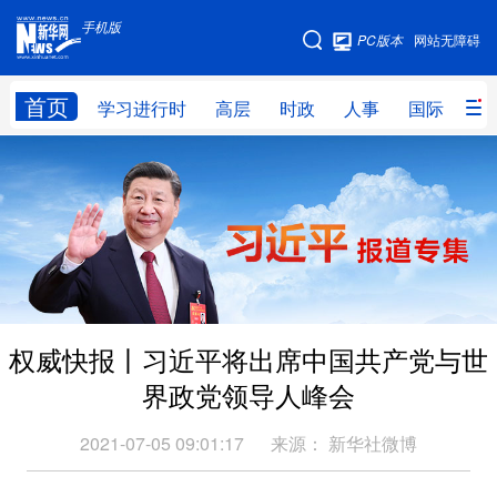
手机版
手机版
PC版本
网站无障碍
网站地图
首页
学习进行时
高层
时政
人事
国际
财
学习进行时
高层
时政
人事
国际
财经
网评
港澳
台湾
思客智库
全球连线
教育
科技
科创
量子
体育
权威快报丨习近平将出席中国共产党与世
文化
书画
健康
军事
界政党领导人峰会
访谈
视频
图片
政务
2021-07-05 09:01:17
来源：
新华社微博
法律
中央文件
金融
汽车
食品
人居
信息化
数字经济