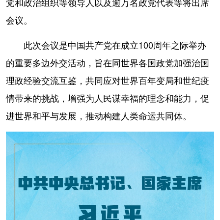
党和政治组织等领导人以及逾万名政党代表等将出席
山东
河南
湖北
湖南
会议。
广东
广西
海南
重庆
此次会议是中国共产党在成立100周年之际举办
四川
贵州
云南
西藏
的重要多边外交活动，旨在同世界各国政党加强治国
陕西
甘肃
青海
宁夏
理政经验交流互鉴，共同应对世界百年变局和世纪疫
新疆
内蒙古
黑龙江
情带来的挑战，增强为人民谋幸福的理念和能力，促
进世界和平与发展，推动构建人类命运共同体。
多语种频道
English
Español
Français
عربى
Русский язык
日本語
한국어
Deutsch
Português