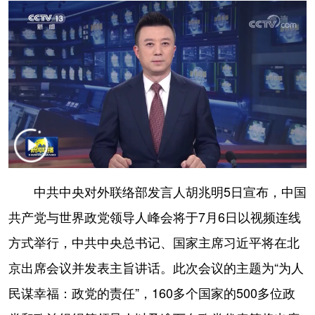
学术中国
乡村振兴
银龄
溯源中国
城市
旅游
能源
会展
彩票
娱乐
时尚
悦读
公益
一带一路
亚太网
上市公司
文化产业
中共中央对外联络部发言人胡兆明5日宣布，中国
地方频道
共产党与世界政党领导人峰会将于7月6日以视频连线
北京
天津
河北
山西
方式举行，中共中央总书记、国家主席习近平将在北
辽宁
吉林
上海
江苏
京出席会议并发表主旨讲话。此次会议的主题为“为人
浙江
安徽
福建
江西
民谋幸福：政党的责任”，160多个国家的500多位政