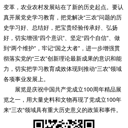
山东
河南
湖北
湖南
变革，农业农村发展站在了新的历史起点。要认
广东
广西
海南
重庆
真开展党史学习教育，把党解决“三农”问题的历
四川
贵州
云南
西藏
史学习好、总结好，把宝贵经验传承好、弘扬
好，切实增强“四个意识”、坚定“四个自信”、做
陕西
甘肃
青海
宁夏
到“两个维护”，牢记“国之大者”，进一步增强贯
新疆
内蒙古
黑龙江
彻落实党的“三农”创新理论最新成果的意识和能
力，切实把学习教育成效体现到推动“三农”领域
多语种频道
各项事业发展上。
English
Español
Français
عربى
展览是庆祝中国共产党成立100周年精品展
Русский язык
日本語
한국어
览之一，用大量史料和文物再现了党成立100年
来“三农”领域具有重大历史意义的政策和事件。
Deutsch
Português