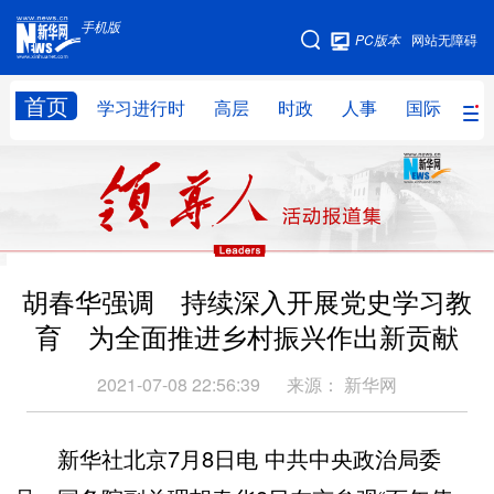
手机版
手机版
PC版本
网站无障碍
网站地图
首页
学习进行时
高层
时政
人事
国际
财
学习进行时
高层
时政
人事
国际
财经
网评
港澳
台湾
思客智库
全球连线
教育
胡春华强调 持续深入开展党史学习教
科技
科创
量子
体育
育 为全面推进乡村振兴作出新贡献
文化
书画
健康
军事
2021-07-08 22:56:39
来源：
新华网
访谈
视频
图片
政务
法律
中央文件
金融
汽车
新华社北京7月8日电 中共中央政治局委
食品
人居
信息化
数字经济