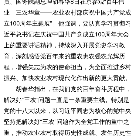
员、国务院副总理胡春华8日在京参观“百年伟
业 三农华章——农业农村部庆祝中国共产党成
学术中国
乡村振兴
银龄
溯源中国
立100周年主题展”。他强调，要认真学习贯彻习
城市
旅游
能源
会展
近平总书记在庆祝中国共产党成立100周年大会
彩票
娱乐
时尚
悦读
上的重要讲话精神，持续深入开展党史学习教
公益
一带一路
亚太网
上市公司
育，深刻感悟党百年来的重农惠农强农光辉历
文化产业
程，增强矢志为农的使命担当，为全面推进乡村
振兴、加快农业农村现代化作出新的更大贡献。
地方频道
胡春华指出，在我们党的百年奋斗历程中，
解决好“三农”问题一直是一条重要主线。特别是
北京
天津
河北
山西
党的十八大以来，以习近平同志为核心的党中央
辽宁
吉林
上海
江苏
坚持把解决好“三农”问题作为全党工作的重中之
浙江
安徽
福建
江西
重，推动农业农村取得历史性成就、发生历史性