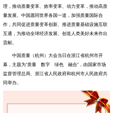
山东
河南
湖北
湖南
理，推动质量变革、效率变革、动力变革，推动高质
广东
广西
海南
重庆
量发展。中国愿同世界各国一道，加强质量国际合
四川
贵州
云南
西藏
作，共同促进质量变革创新、推进质量基础设施互联
互通，为推动全球经济发展、创造人类美好未来作出
陕西
甘肃
青海
宁夏
贡献。
新疆
内蒙古
黑龙江
中国质量（杭州）大会当日在浙江省杭州市开
多语种频道
幕，主题为“质量 数字 绿色 融合”，由国家市场
监督管理总局、浙江省人民政府和杭州市人民政府共
English
Español
Français
عربى
同举办。
Русский язык
日本語
한국어
Deutsch
Português