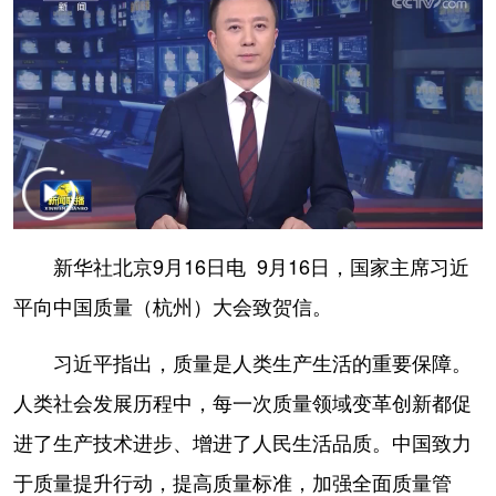
学术中国
乡村振兴
银龄
溯源中国
城市
旅游
能源
会展
彩票
娱乐
时尚
悦读
公益
一带一路
亚太网
上市公司
文化产业
新华社北京9月16日电 9月16日，国家主席习近
平向中国质量（杭州）大会致贺信。
地方频道
习近平指出，质量是人类生产生活的重要保障。
北京
天津
河北
山西
人类社会发展历程中，每一次质量领域变革创新都促
辽宁
吉林
上海
江苏
进了生产技术进步、增进了人民生活品质。中国致力
浙江
安徽
福建
江西
于质量提升行动，提高质量标准，加强全面质量管