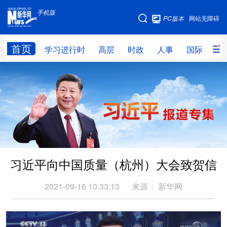
手机版
手机版
PC版本
网站无障碍
网站地图
首页
学习进行时
高层
时政
人事
国际
财
学习进行时
高层
时政
人事
国际
财经
网评
港澳
台湾
思客智库
全球连线
教育
科技
科创
量子
体育
习近平向中国质量（杭州）大会致贺信
文化
书画
健康
军事
访谈
视频
图片
政务
2021-09-16 10:33:13
来源：
新华网
法律
中央文件
金融
汽车
食品
人居
信息化
数字经济