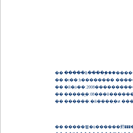
��
�����ձ����ۣ���ֺ����
��
�t��:һ�������� ����
��
�й�֤ȯ��:2008��������
��
��
������:�й����ֵ�ͷ ��
��