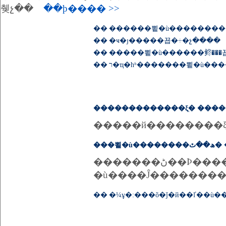
췢չ��
��ϸ���� >>
��
��
�ҹ�ȷ�����꾭�÷�չ����
��
�����뾭�ù������鿴��
��
ר�ҵ�һʱ�������뾭�ù��
�������������ξֻ� ���
���
�������ڻ��Ϸ�����Ҫ������ȫ������˵�ǰ�����ҹ��������ƺ͹��ʾ��û�������ȷ��������꾭�ù�����ָ��˼�������Ҫ����̲������������꾭
��
�¼ұ�:���õ�ǰ�й��ľ��ù