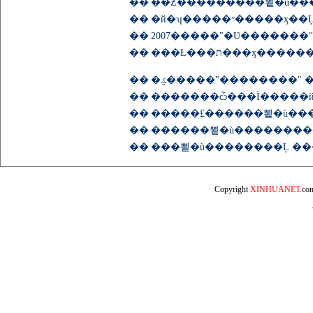
��
��
�й�ʮ�����״���
��
��
��
��
�������ѽ���Ϊ�����
��
�����£������뾭�ù���
��
��
���뾭�ù��������Ļ ��
Copyright
XINHUANET
.c