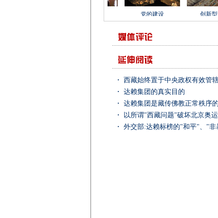
・
西藏始终置于中央政权有效管
・
达赖集团的真实目的
・
达赖集团是藏传佛教正常秩序
・
以所谓"西藏问题"破坏北京奥
・
外交部:达赖标榜的"和平"、"