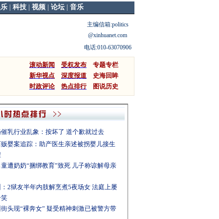
娱乐
|
科技
|
视频
|
论坛
|
音乐
主编信箱:
politics
@xinhuanet.com
电话:010-63070906
滚动新闻
受权发布
专题专栏
新华视点
深度报道
史海回眸
时政评论
热点排行
图说历史