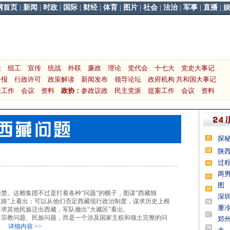
网首页
|
新闻
|
时政
|
国际
|
财经
|
体育
|
图片
|
社会
|
法治
|
军事
|
直播
|
检
组工
宣传
统战
外联
廉政
理论
党代会
十七大
党史大事记
公报
行政许可
政策解读
新闻发布
领导论坛
政府机构
共和国大事记
表工作
会议
资料
政协：
参政议政
民主党派
提案工作
会议
资料
清楚。达赖集团不过是打着各种“问题”的幌子，图谋“西藏独
道路”上看出；可以从他们否定西藏现行政治制度，谋求历史上根
要求其他民族迁出西藏，军队撤出“大藏区”看出。
宗教问题、民族问题，而是一个涉及国家主权和领土完整的问
。
详细内容 >>