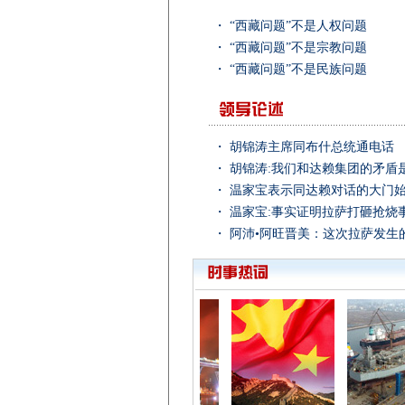
・
“西藏问题”不是人权问题
・
“西藏问题”不是宗教问题
・
“西藏问题”不是民族问题
・
胡锦涛主席同布什总统通电话
・
胡锦涛:我们和达赖集团的矛盾
・
温家宝表示同达赖对话的大门
・
温家宝:事实证明拉萨打砸抢烧
・
阿沛•阿旺晋美：这次拉萨发生