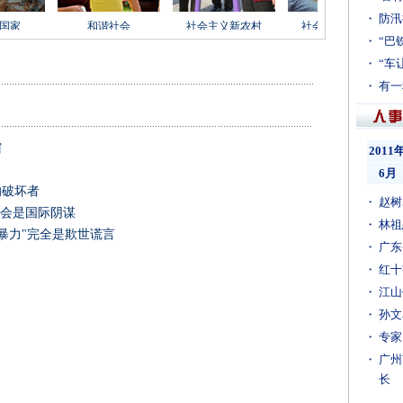
辖
的破坏者
运会是国际阴谋
非暴力"完全是欺世谎言