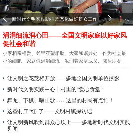
1
新时代文明实践助推常态化做好群众工作
5
/
涓涓细流润心田——全国文明家庭以好家风
促社会和谐
小家相亲相爱、邻里守望相助、大家和谐共处，作为社会最
小的细胞，家庭似涓涓细流，滋润着家庭成员、邻居朋友。
让文明之花竞相开放——多地全国文明单位掠影
新时代文明实践中心｜村里的“爱心食堂”
舞龙、下棋、唱山歌……这里的村民有点忙！
这些村庄“红”了——文明村镇探访记
让文明新风吹到群众心坎上——多地新时代文明实践
见闻