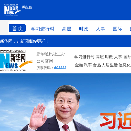
手机版
手机版
首页
学习进行时
高层
时政
人事
国际
学习进行时
新华通讯社主办
国际
学习进行时
高层
时政
人事
国
公司官网
金融
汽车
食品
人居生活
信息化
股票代码：
603888
台湾
科技
文化
访谈
法律
食品