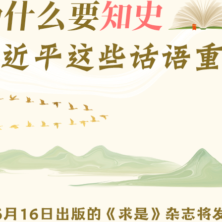
河南
湖北
广西
海南
贵州
云南
甘肃
青海
内蒙古
黑龙江
Español
Français
日本語
Português