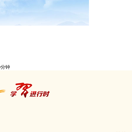
乡村振兴
银龄
旅游
能源
娱乐
时尚
一带一路
亚太网
0
分钟
天津
河北
吉林
上海
安徽
福建