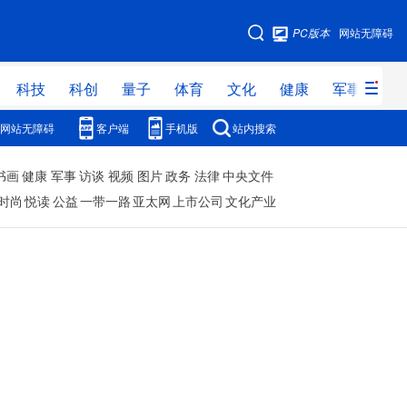
PC版本
网站无障碍
科技
科创
量子
体育
文化
健康
军事
访
网站无障碍
客户端
手机版
站内搜索
人事
书画
健康
军事
访谈
视频
图片
政务
法律
中央文件
港澳
时尚
悦读
公益
一带一路
亚太网
上市公司
文化产业
教育
体育
军事
政务
汽车
数字经济