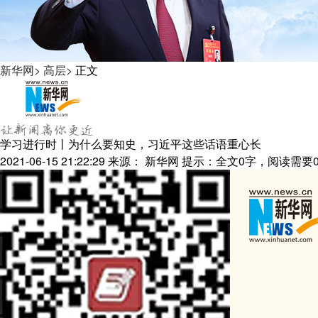
学术中国
城市
新华网
>
高层
>
正文
彩票
公益
学习进行时丨为什么要知史，习近平这些话语重心长
文化产业
2021-06-15 21:22:29
来源：
新华网
提示：全文
0
字，阅读需要
地方频道
北京
辽宁
浙江