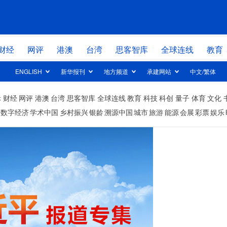
网站地图
财经
网评
港澳
台湾
思客智库
全球连线
教育
ENGLISH
新华报刊
地方频道
承建网站
中文/繁体
高层
时政
际
财经
网评
财经
港澳
台湾
思客智库
全球连线
教育
科技
科创
量子
网评
体育
文化
数字经济
学术中国
乡村振兴
银龄
溯源中国
城市
旅游
能源
会展
彩票
娱乐
思客智库
全球连线
科创
量子
书画
健康
视频
图片
中央文件
金融
人居
信息化