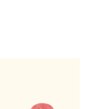
溯源中国
会展
悦读
上市公司
山西
江苏
江西