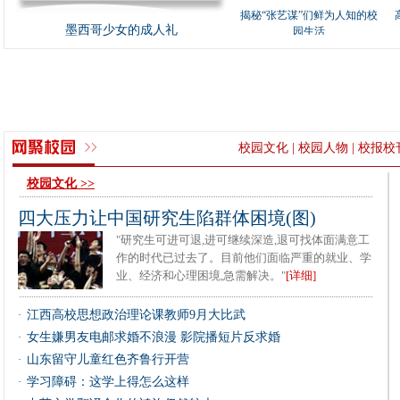
墨西哥少女的成人礼
校园文化
|
校园人物
|
校报校
校园文化 >>
四大压力让中国研究生陷群体困境(图)
"研究生可进可退,进可继续深造,退可找体面满意工
作的时代已过去了。目前他们面临严重的就业、学
业、经济和心理困境,急需解决。"
[详细]
江西高校思想政治理论课教师9月大比武
·
女生嫌男友电邮求婚不浪漫 影院播短片反求婚
·
山东留守儿童红色齐鲁行开营
·
学习障碍：这学上得怎么这样
·