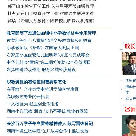
郝平山东检查开学工作 关注重要环节加强管理
杜占元在四川检查开学工作 帮助师生解决困难
解读《治理义务教育阶段择校乱收费八条措施》
教育部等下发通知加强中小学教辅材料使用管理
教育部等出台八举措治理义务教育择校乱收费
小学教师版《茶馆》在国家大剧院上演
石家庄小区配套幼儿园明年6月底前完成移交
中华儿慈会“童缘”第二期将资助72个公益项目
发挥辐射带动作用 服务区域经济建设
·
李家俊
职教资源的有偿使用需要常态化
清华校
在开放与合作办学中推进学院科学发展
·
质
高职数控专业的开拓者
·
武大校
一入校就为 就业创业作准备
湖南小县职教"新政"读书不要钱 就业有保障
长沙百万学子争当雷锋精神传人 续写雷锋日记
湖南环境生物学院:在开放与合作中推进发展