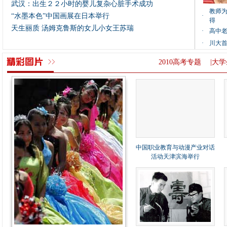
武汉：出生２２小时的婴儿复杂心脏手术成功
教师为
“水墨本色”中国画展在日本举行
·
得
天生丽质 汤姆克鲁斯的女儿小女王苏瑞
·
高中老
·
川大首
2010高考专题
|
大学