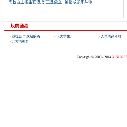
高校自主招生联盟成"三足鼎立" 被指成派系斗争
·
・
诚征合作 欢迎赐稿
・
《大学生》
・
人民网高考站
・
北方网教育
Copyright © 2000 - 2014
XINHUA