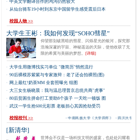
中英文学翻译合作的鸿沟仍然较大
·
从仙台骑车19小时到东京中国留学生感受震后日本
·
校园人物 >>
大学生王彬：我如何发现“SOHO彗星”
仰望那划破黑暗的彗星、闪烁星光的银河，探究那
浩瀚深邃的宇宙、神秘遥远的天际，使他收获了无
限的希冀与美丽的梦想。
[详细]
大学生用微博找实习单位 "微简历"悄然流行
·
90后裸模苏紫紫与专家激辩：老了还会拍裸照(图)
·
网上最红!奶茶MM 全套照曝光 组图
·
大三女生杨晓晨：我与温总理普京总统共商"虎事"
·
80后贫困生拼命打工资助8个孩子 一天吃一顿饭 图
·
武汉一学生抢600元彩票 老板担心其因抢劫受罚
·
校报校刊 >>
・
中南民族大学《大学四年》
・
四川大学《川大
[新清华]
世博会不仅是一场科技文明的盛宴，也处处闪耀着