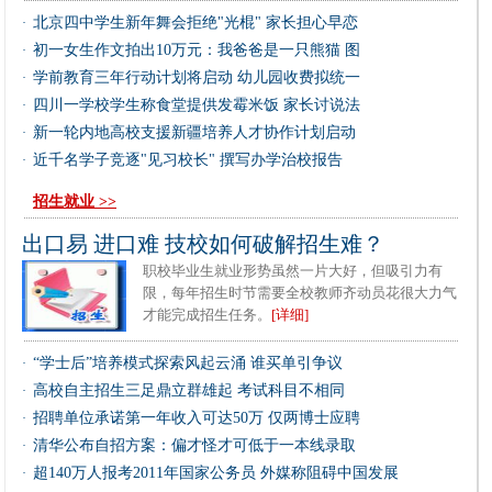
北京四中学生新年舞会拒绝"光棍" 家长担心早恋
·
初一女生作文拍出10万元：我爸爸是一只熊猫 图
·
学前教育三年行动计划将启动 幼儿园收费拟统一
·
四川一学校学生称食堂提供发霉米饭 家长讨说法
·
新一轮内地高校支援新疆培养人才协作计划启动
·
近千名学子竞逐"见习校长" 撰写办学治校报告
·
招生就业 >>
出口易 进口难 技校如何破解招生难？
职校毕业生就业形势虽然一片大好，但吸引力有
限，每年招生时节需要全校教师齐动员花很大力气
才能完成招生任务。
[详细]
“学士后”培养模式探索风起云涌 谁买单引争议
·
高校自主招生三足鼎立群雄起 考试科目不相同
·
招聘单位承诺第一年收入可达50万 仅两博士应聘
·
清华公布自招方案：偏才怪才可低于一本线录取
·
超140万人报考2011年国家公务员 外媒称阻碍中国发展
·