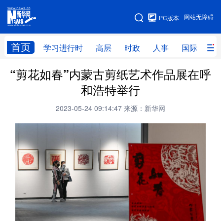
手机版
网站无障碍
PC版本
网站地图
首页
学习进行时
高层
时政
人事
国际
财
“剪花如春”内蒙古剪纸艺术作品展在呼
学习进行时
高层
时政
人事
和浩特举行
国际
财经
网评
港澳
2023-05-24 09:14:47
来源：新华网
台湾
思客智库
全球连线
教育
科技
科创
量子
体育
文化
书画
健康
军事
访谈
视频
图片
政务
法律
中央文件
金融
汽车
食品
人居
信息化
数字经济