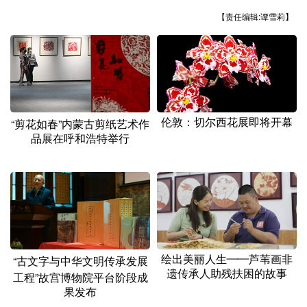
山东
河南
湖北
湖南
【责任编辑:谭雪莉】
广东
广西
海南
重庆
四川
贵州
云南
西藏
陕西
甘肃
青海
宁夏
新疆
内蒙古
黑龙江
伦敦：切尔西花展即将开幕
“剪花如春”内蒙古剪纸艺术作
品展在呼和浩特举行
多语种频道
English
Español
Français
عربى
Русский язык
日本語
한국어
Deutsch
Português
绘出美丽人生——芦苇画非
“古文字与中华文明传承发展
遗传承人助残扶困的故事
工程”故宫博物院平台阶段成
果发布