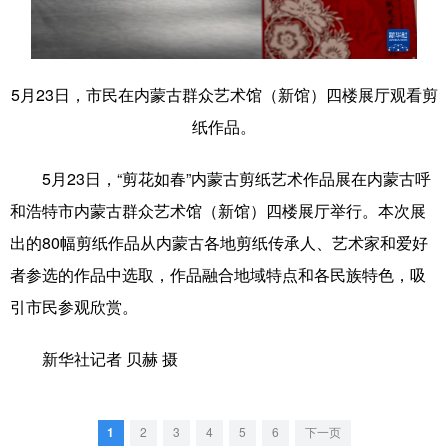
学术中国
乡村振兴
银龄
溯源中国
城市
旅游
能源
会展
5月23日，市民在内蒙古群众艺术馆（新馆）四楼展厅观看剪
彩票
娱乐
时尚
悦读
纸作品。
公益
一带一路
亚太网
上市公司
5月23日，“剪花如春”内蒙古剪纸艺术作品展在内蒙古呼
文化产业
和浩特市内蒙古群众艺术馆（新馆）四楼展厅举行。本次展
出的80幅剪纸作品从内蒙古各地剪纸传承人、艺术家和爱好
者参选的作品中选取，作品融合地域特点和各民族特色，吸
地方频道
引市民参观欣赏。
北京
天津
河北
山西
新华社记者 贝赫 摄
辽宁
吉林
上海
江苏
浙江
安徽
福建
江西
1
2
3
4
5
6
下一页