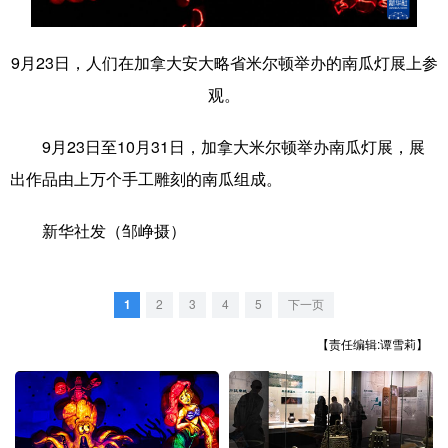
学术中国
乡村振兴
银龄
溯源中国
9月23日，人们在加拿大安大略省米尔顿举办的南瓜灯展上参
城市
旅游
能源
会展
观。
彩票
娱乐
时尚
悦读
9月23日至10月31日，加拿大米尔顿举办南瓜灯展，展
公益
一带一路
亚太网
上市公司
出作品由上万个手工雕刻的南瓜组成。
文化产业
新华社发（邹峥摄）
地方频道
1
2
3
4
5
下一页
北京
天津
河北
山西
【责任编辑:谭雪莉】
辽宁
吉林
上海
江苏
浙江
安徽
福建
江西