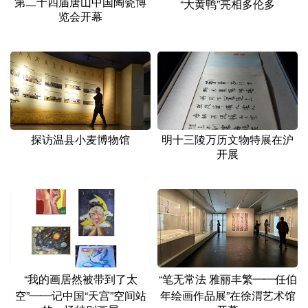
第二十四届唐山中国陶瓷博
“大黄鸭”亮相多伦多
览会开幕
探访温县小麦博物馆
明十三陵万历文物特展在沪
开展
“我的画居然被带到了太
“笔无常法 雅丽丰繁——任伯
空”——记中国“天宫”空间站
年绘画作品展”在徐渭艺术馆