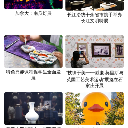
山东
河南
湖北
湖南
加拿大：南瓜灯展
广东
广西
海南
重庆
长江沿线十余省市携手举办
长江文明特展
四川
贵州
云南
西藏
陕西
甘肃
青海
宁夏
新疆
内蒙古
黑龙江
多语种频道
特色兴趣课程促学生全面发
“技臻于美——威廉·莫里斯与
展
英国工艺美术运动”展览在石
English
Español
Français
عربى
家庄开展
Русский язык
日本語
한국어
Deutsch
Português