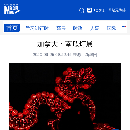
手机版
网站无障碍
PC版本
网站地图
首页
学习进行时
高层
时政
人事
国际
财
加拿大：南瓜灯展
学习进行时
高层
时政
人事
2023-09-25 09:22:45
来源：新华网
国际
财经
网评
港澳
台湾
思客智库
全球连线
教育
科技
科创
量子
体育
文化
书画
健康
军事
访谈
视频
图片
政务
法律
中央文件
金融
汽车
食品
人居
信息化
数字经济