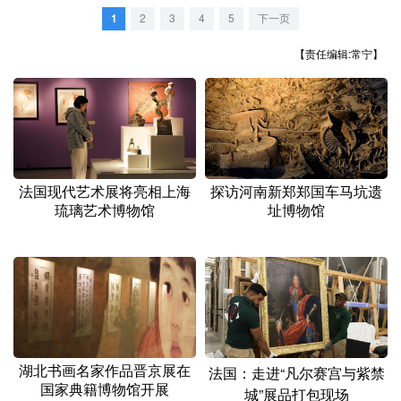
山东
河南
湖北
湖南
1
2
3
4
5
下一页
广东
广西
海南
重庆
【责任编辑:常宁】
四川
贵州
云南
西藏
陕西
甘肃
青海
宁夏
新疆
内蒙古
黑龙江
法国现代艺术展将亮相上海
探访河南新郑郑国车马坑遗
琉璃艺术博物馆
址博物馆
多语种频道
English
Español
Français
عربى
Русский язык
日本語
한국어
Deutsch
Português
湖北书画名家作品晋京展在
法国：走进“凡尔赛宫与紫禁
国家典籍博物馆开展
城”展品打包现场