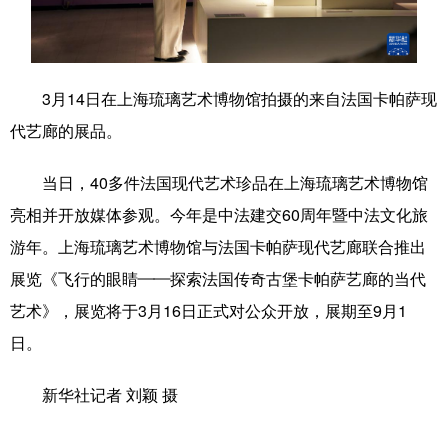
学术中国
乡村振兴
银龄
溯源中国
城市
旅游
能源
会展
3月14日在上海琉璃艺术博物馆拍摄的来自法国卡帕萨现
彩票
娱乐
时尚
悦读
代艺廊的展品。
公益
一带一路
亚太网
上市公司
当日，40多件法国现代艺术珍品在上海琉璃艺术博物馆
文化产业
亮相并开放媒体参观。今年是中法建交60周年暨中法文化旅
游年。上海琉璃艺术博物馆与法国卡帕萨现代艺廊联合推出
展览《飞行的眼睛——探索法国传奇古堡卡帕萨艺廊的当代
地方频道
艺术》，展览将于3月16日正式对公众开放，展期至9月1
北京
天津
河北
山西
日。
辽宁
吉林
上海
江苏
新华社记者 刘颖 摄
浙江
安徽
福建
江西