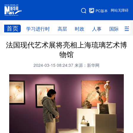
手机版
网站无障碍
PC版本
网站地图
首页
学习进行时
高层
时政
人事
国际
财
法国现代艺术展将亮相上海琉璃艺术博
学习进行时
高层
时政
人事
物馆
国际
财经
网评
港澳
2024-03-15 08:24:37
来源：新华网
台湾
思客智库
全球连线
教育
科技
科创
量子
体育
文化
书画
健康
军事
访谈
视频
图片
政务
法律
中央文件
金融
汽车
食品
人居
信息化
数字经济