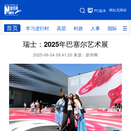
手机版
网站无障碍
PC版本
网站地图
首页
学习进行时
高层
时政
人事
国际
财
瑞士：2025年巴塞尔艺术展
学习进行时
高层
时政
人事
2025-06-24 09:41:20
来源：新华网
国际
财经
网评
港澳
台湾
思客智库
全球连线
教育
科技
科创
量子
体育
文化
书画
健康
军事
访谈
视频
图片
政务
法律
中央文件
金融
汽车
食品
人居
信息化
数字经济