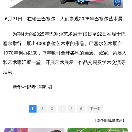
学术中国
乡村振兴
银龄
溯源中国
6月21日，在瑞士巴塞尔，人们参观2025年巴塞尔艺术展。
城市
旅游
能源
会展
为期4天的2025年巴塞尔艺术展于19日至22日在瑞士巴
彩票
娱乐
时尚
悦读
塞尔举行，展出4000多位艺术家的作品。巴塞尔艺术展自
公益
一带一路
亚太网
上市公司
1970年创办以来，每年吸引全球各地的画廊、藏家、策展人
文化产业
和艺术家汇聚一堂，开展艺术展示、作品交易及学术交流等
活动。
地方频道
新华社记者 连漪 摄
北京
天津
河北
山西
辽宁
吉林
上海
江苏
1
2
3
4
5
6
下一页
【责任编辑:谭雪莉】
浙江
安徽
福建
江西