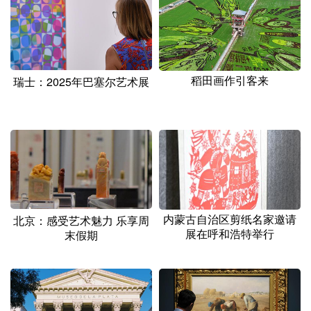
山东
河南
湖北
湖南
广东
广西
海南
重庆
四川
贵州
云南
西藏
稻田画作引客来
瑞士：2025年巴塞尔艺术展
陕西
甘肃
青海
宁夏
新疆
内蒙古
黑龙江
多语种频道
English
Español
Français
عربى
内蒙古自治区剪纸名家邀请
北京：感受艺术魅力 乐享周
Русский язык
日本語
한국어
展在呼和浩特举行
末假期
Deutsch
Português