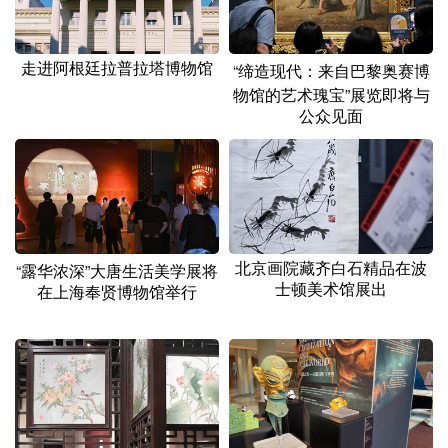
走进阿根廷拉普拉塔博物馆
“缔造现代：来自巴黎奥赛博
物馆的艺术瑰宝”展览即将与
公众见面
北京画院藏齐白石精品在波
“露华浓深”大唐生活美学展将
士顿美术馆展出
在上海奉贤博物馆举行